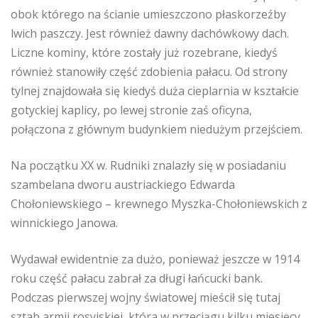
obok którego na ścianie umieszczono płaskorzeźby
lwich paszczy. Jest również dawny dachówkowy dach.
Liczne kominy, które zostały już rozebrane, kiedyś
również stanowiły część zdobienia pałacu. Od strony
tylnej znajdowała się kiedyś duża cieplarnia w kształcie
gotyckiej kaplicy, po lewej stronie zaś oficyna,
połączona z głównym budynkiem niedużym przejściem.
Na początku XX w. Rudniki znalazły się w posiadaniu
szambelana dworu austriackiego Edwarda
Chołoniewskiego – krewnego Myszka-Chołoniewskich z
winnickiego Janowa.
Wydawał ewidentnie za dużo, ponieważ jeszcze w 1914
roku część pałacu zabrał za długi łańcucki bank.
Podczas pierwszej wojny światowej mieścił się tutaj
sztab armii rosyjskiej, która w przeciągu kilku miesięcy