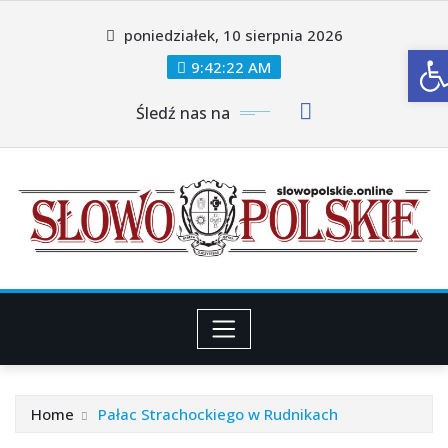
Skip
poniedziałek, 10 sierpnia 2026
to
O
content
9:42:24 AM
Śledź nas na
Home
Pałac Strachockiego w Rudnikach