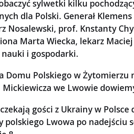
czyć sylwetki kilku pochodzący
nych dla Polski. Generał Klemens R
rz Nosalewski, prof. Knstanty Chy
ona Marta Wiecka, lekarz Maciej 
 nauki i gospodarki.
ia Domu Polskiego w Żytomierzu m
Mickiewicza we Lwowie dowiemy s
zekają gości z Ukrainy w Polsce 
ńcy polskiego Lwowa po nadejściu 