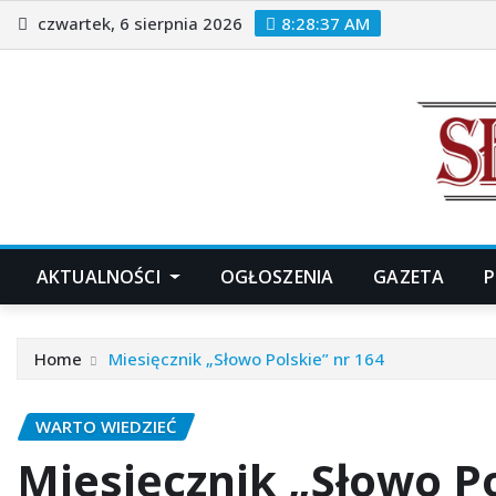
Skip
czwartek, 6 sierpnia 2026
8:28:38 AM
to
content
AKTUALNOŚCI
OGŁOSZENIA
GAZETA
P
Home
Miesięcznik „Słowo Polskie” nr 164
WARTO WIEDZIEĆ
Miesięcznik „Słowo Po