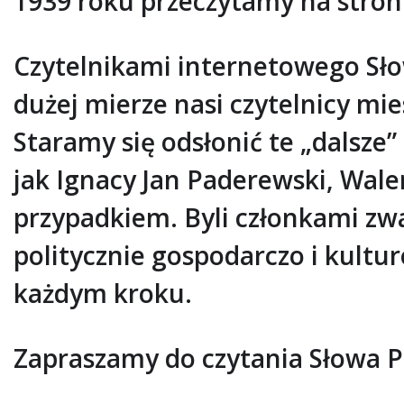
1939 roku przeczytamy na stroni
Czytelnikami internetowego Słow
dużej mierze nasi czytelnicy mie
Staramy się odsłonić te „dalsze”
jak Ignacy Jan Paderewski, Waler
przypadkiem. Byli członkami zw
politycznie gospodarczo i kultu
każdym kroku.
Zapraszamy do czytania Słowa Po