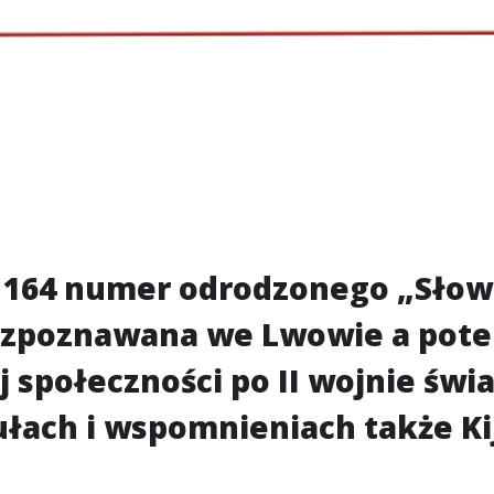
 164 numer odrodzonego „Słowa
ozpoznawana we Lwowie a pote
j społeczności po II wojnie św
kułach i wspomnieniach także K