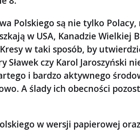
e 8.
a Polskiego są nie tylko Polacy,
szkają w USA, Kanadzie Wielkiej Br
 Kresy w taki sposób, by utwierdz
y Sławek czy Karol Jaroszyński nie 
artego i bardzo aktywnego środo
rowo. A ślady ich obecności pozos
lskiego w wersji papierowej oraz