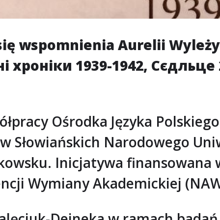
się wspomnienia Aurelii Wyleży
 хроніки 1939-1942, Сєдльце 2
ółpracy Ośrodka Języka Polskiego 
ków Słowiańskich Narodowego Uni
kowsku. Inicjatywa finansowana
encji Wymiany Akademickiej (NAW
 Walęciuk-Dejneka w ramach bada