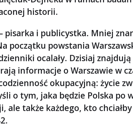
conej historii.
– pisarka i publicystka. Mniej zn
Na początku powstania Warszawski
j dzienniki ocalały. Dzisiaj znajdu
ją informacje o Warszawie w cza
codzienność okupacyjną: życie z
śli o tym, jaka będzie Polska po w
i, ale także każdego, kto chciałb
2.