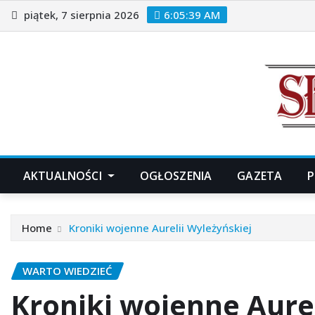
Skip
piątek, 7 sierpnia 2026
6:05:40 AM
to
content
AKTUALNOŚCI
OGŁOSZENIA
GAZETA
P
Home
Kroniki wojenne Aurelii Wyleżyńskiej
WARTO WIEDZIEĆ
Kroniki wojenne Aurel