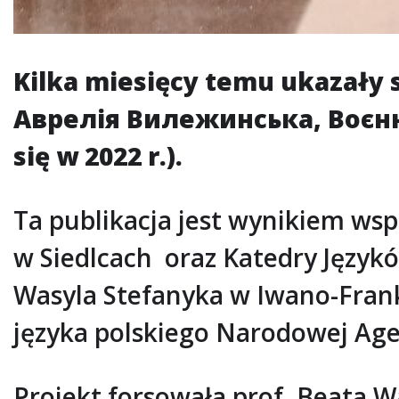
Kilka miesięcy temu ukazały 
Аврелія Вилежинська, Воєнні
się w 2022 r.).
Ta publikacja jest wynikiem wsp
w Siedlcach oraz Katedry Języ
Wasyla Stefanyka w Iwano-Fran
języka polskiego Narodowej Ag
Projekt forsowała prof. Beata