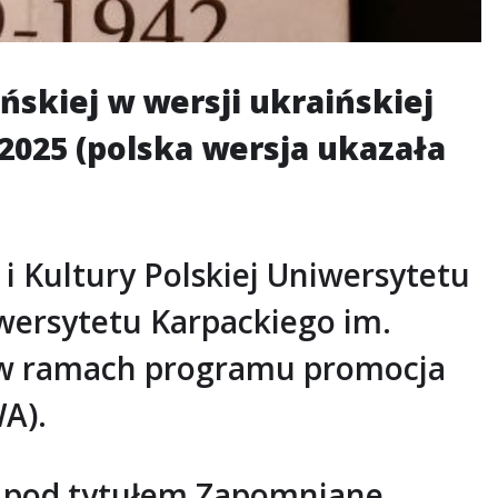
ńskiej w wersji ukraińskiej
025 (polska wersja ukazała
i Kultury Polskiej Uniwersytetu
wersytetu Karpackiego im.
 w ramach programu promocja
A).
ń pod tytułem Zapomniane