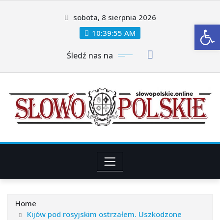
Skip
sobota, 8 sierpnia 2026
to
Ot
content
10:39:57 AM
Śledź nas na
Home
Kijów pod rosyjskim ostrzałem. Uszkodzone