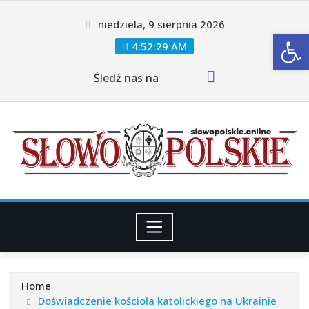
Skip
niedziela, 9 sierpnia 2026
to
Ot
content
4:52:31 AM
Śledź nas na
Home
Doświadczenie kościoła katolickiego na Ukrainie