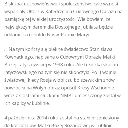
Biskupa, duchowieństwo i społeczeństwo całe wznosi
wspaniały Ołtarz w Katedrze dla Cudownego Obrazu na
pamiątkę tej wielkiej uroczystości. Wie bowiem, że
największym darem dla Dostojnego Jubilata będzie
oddanie czci i hołdu Naśw. Pannie Maryi…
… Na tym kończy się piękne świadectwo Stanisława
Kownackiego, napisane o Cudownym Obrazie Matki
Bożej Latyczowskiej w 1938 roku. Ale tułaczka skarbu
latyczowskiego na tym się nie skończyła. Po II wojnie
światowej, kiedy Rosja w obliczu bolszewickim znów
powróciła na Wołyń obraz opuścił Kresy Wschodnie
wraz z siostrami służkami NMP i umieszczony został w
ich kaplicy w Lublinie.
4 października 2014 roku został na stałe przeniesiony
do kościoła pw. Matki Bożej Różańcowej w Lublinie,