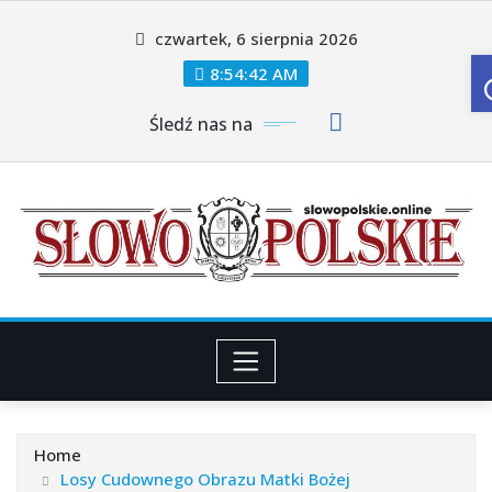
Skip
czwartek, 6 sierpnia 2026
to
content
8:54:45 AM
Śledź nas na
Home
Losy Cudownego Obrazu Matki Bożej