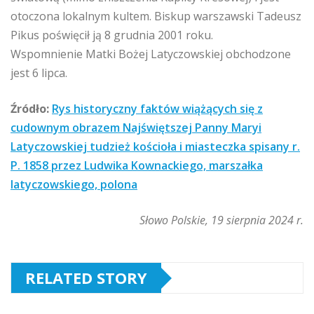
otoczona lokalnym kultem. Biskup warszawski Tadeusz
Pikus poświęcił ją 8 grudnia 2001 roku.
Wspomnienie Matki Bożej Latyczowskiej obchodzone
jest 6 lipca.
Źródło:
Rys historyczny faktów wiążących się z
cudownym obrazem Najświętszej Panny Maryi
Latyczowskiej tudzież kościoła i miasteczka spisany r.
P. 1858 przez Ludwika Kownackiego, marszałka
latyczowskiego, polona
Słowo Polskie, 19 sierpnia 2024 r.
RELATED STORY