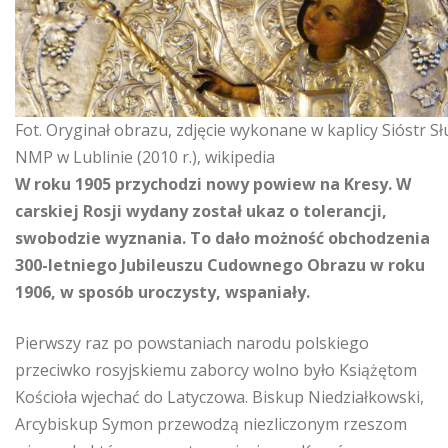
Fot. Oryginał obrazu, zdjęcie wykonane w kaplicy Sióstr S
NMP w Lublinie (2010 r.), wikipedia
W roku 1905 przychodzi nowy powiew na Kresy. W
carskiej Rosji wydany został ukaz o tolerancji,
swobodzie wyznania. To dało możność obchodzenia
300-letniego Jubileuszu Cudownego Obrazu w roku
1906, w sposób uroczysty, wspaniały.
Pierwszy raz po powstaniach narodu polskiego
przeciwko rosyjskiemu zaborcy wolno było Książętom
Kościoła wjechać do Latyczowa. Biskup Niedziałkowski,
Arcybiskup Symon przewodzą niezliczonym rzeszom