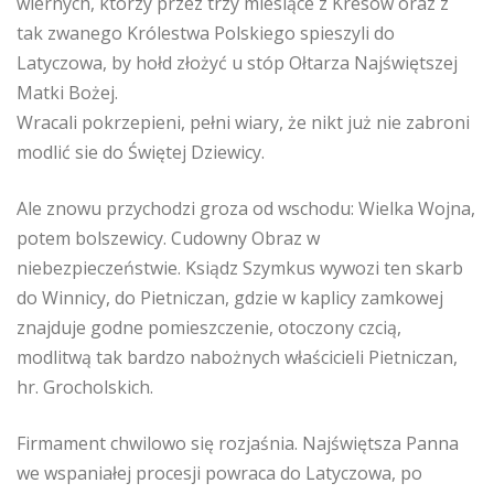
wiernych, którzy przez trzy miesiące z Kresów oraz z
tak zwanego Królestwa Polskiego spieszyli do
Latyczowa, by hołd złożyć u stóp Ołtarza Najświętszej
Matki Bożej.
Wracali pokrzepieni, pełni wiary, że nikt już nie zabroni
modlić sie do Świętej Dziewicy.
Ale znowu przychodzi groza od wschodu: Wielka Wojna,
potem bolszewicy. Cudowny Obraz w
niebezpieczeństwie. Ksiądz Szymkus wywozi ten skarb
do Winnicy, do Pietniczan, gdzie w kaplicy zamkowej
znajduje godne pomieszczenie, otoczony czcią,
modlitwą tak bardzo nabożnych właścicieli Pietniczan,
hr. Grocholskich.
Firmament chwilowo się rozjaśnia. Najświętsza Panna
we wspaniałej procesji powraca do Latyczowa, po