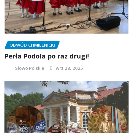
OBWÓD CHMIELNICKI
Perła Podola po raz drugi!
Słowo Polskie
wrz 28, 2025