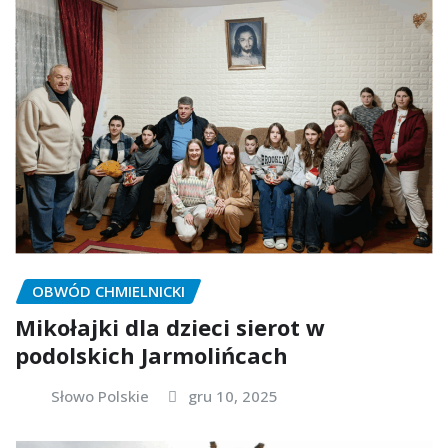
OBWÓD CHMIELNICKI
Mikołajki dla dzieci sierot w
podolskich Jarmolińcach
Słowo Polskie
gru 10, 2025