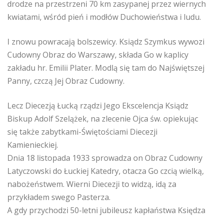
drodze na przestrzeni 70 km zasypanej przez wiernych
kwiatami, wśród pień i modłów Duchowieństwa i ludu.
I znowu powracają bolszewicy. Ksiądz Szymkus wywozi
Cudowny Obraz do Warszawy, składa Go w kaplicy
zakładu hr. Emilii Plater. Modlą się tam do Najświętszej
Panny, czczą Jej Obraz Cudowny.
Lecz Diecezją Łucką rządzi Jego Ekscelencja Ksiądz
Biskup Adolf Szelążek, na zlecenie Ojca św. opiekując
się także zabytkami-Świętościami Diecezji
Kamienieckiej.
Dnia 18 listopada 1933 sprowadza on Obraz Cudowny
Latyczowski do Łuckiej Katedry, otacza Go czcią wielką,
nabożeństwem. Wierni Diecezji to widzą, idą za
przykładem swego Pasterza.
A gdy przychodzi 50-letni jubileusz kapłaństwa Księdza