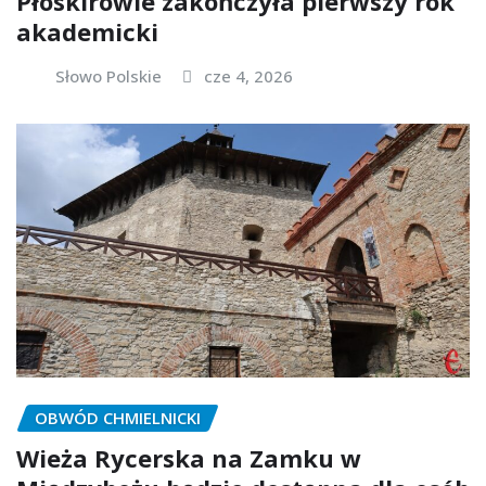
Płoskirowie zakończyła pierwszy rok
akademicki
Słowo Polskie
cze 4, 2026
OBWÓD CHMIELNICKI
Wieża Rycerska na Zamku w