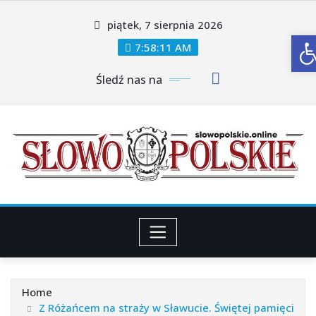
Skip
piątek, 7 sierpnia 2026
to
O
content
7:58:13 AM
Śledź nas na
Home
Z Różańcem na straży w Sławucie. Świętej pamięci