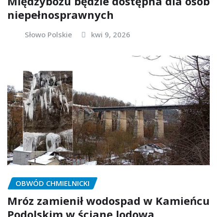
Międzybożu będzie dostępna dla osób
niepełnosprawnych
Słowo Polskie
kwi 9, 2026
OBWÓD CHMIELNICKI
Mróz zamienił wodospad w Kamieńcu
Podolskim w ścianę lodową