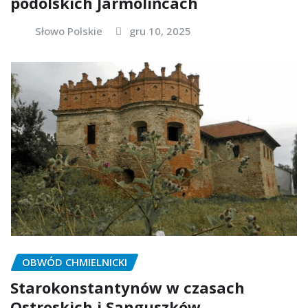
podolskich Jarmolińcach
Słowo Polskie
gru 10, 2025
OBWÓD CHMIELNICKI
Starokonstantynów w czasach
Ostroskich i Sanguszków