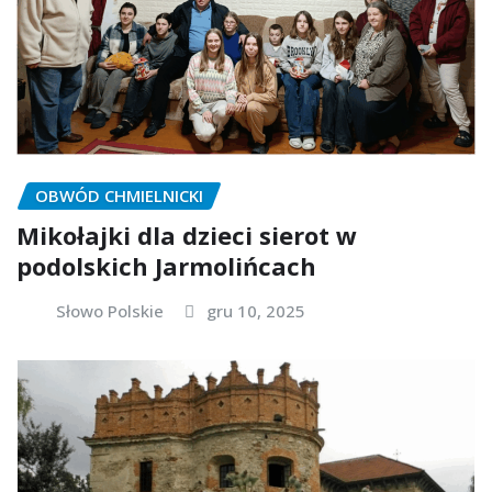
OBWÓD CHMIELNICKI
Mikołajki dla dzieci sierot w
podolskich Jarmolińcach
Słowo Polskie
gru 10, 2025