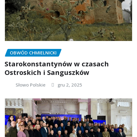
OBWÓD CHMIELNICKI
Starokonstantynów w czasach
Ostroskich i Sanguszków
Słowo Polskie
gru 2, 2025