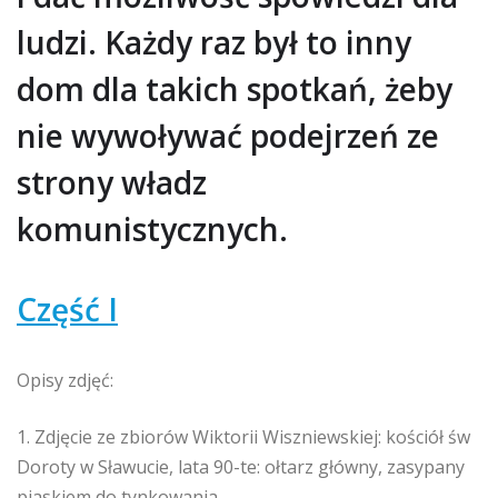
ludzi. Każdy raz był to inny
dom dla takich spotkań, żeby
nie wywoływać podejrzeń ze
strony władz
komunistycznych.
Część I
Opisy zdjęć:
1. Zdjęcie ze zbiorów Wiktorii Wiszniewskiej: kościół św
Doroty w Sławucie, lata 90-te: ołtarz główny, zasypany
piaskiem do tynkowania