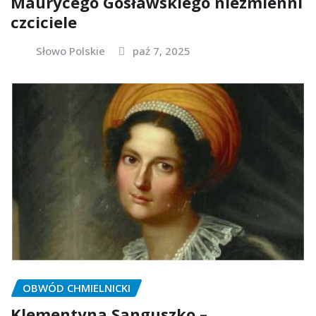
Maurycego Gosławskiego niezmienni
czciciele
Słowo Polskie
paź 7, 2025
OBWÓD CHMIELNICKI
Klementyna Sanguszko –