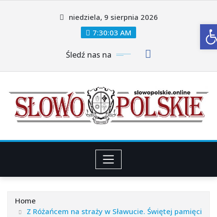
Skip
niedziela, 9 sierpnia 2026
to
O
content
7:30:05 AM
Śledź nas na
Home
Z Różańcem na straży w Sławucie. Świętej pamięci