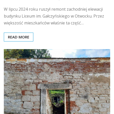
W lipcu 2024 roku ruszył remont zachodniej elewacji
budynku Liceum im. Gałczyńskiego w Otwocku. Przez
większość mieszkańców właśnie ta część…
READ MORE