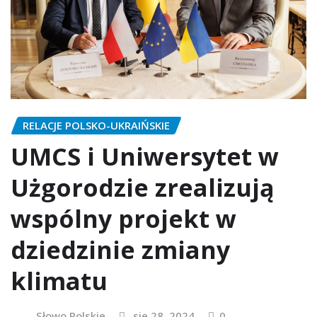
RELACJE POLSKO-UKRAIŃSKIE
UMCS i Uniwersytet w
Użgorodzie zrealizują
wspólny projekt w
dziedzinie zmiany
klimatu
Słowo Polskie
sie 28, 2024
0