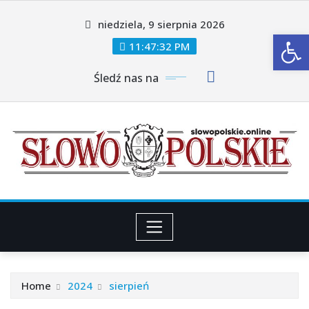
Skip
niedziela, 9 sierpnia 2026
to
Ot
content
11:47:34 PM
Śledź nas na
Home
2024
sierpień