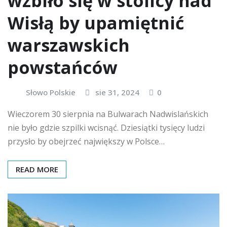
wzbiło się w stolicy nad
Wisłą by upamiętnić
warszawskich
powstańców
Słowo Polskie
sie 31, 2024
0
Wieczorem 30 sierpnia na Bulwarach Nadwislańskich
nie było gdzie szpilki wcisnąć. Dziesiątki tysięcy ludzi
przysło by obejrzeć największy w Polsce…
READ MORE