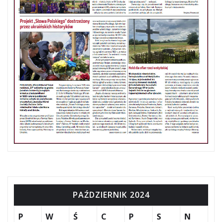
PAŹDZIERNIK 2024
P
W
Ś
C
P
S
N