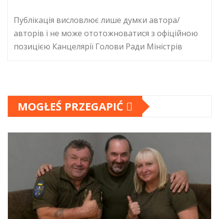
Публікація висловлює лише думки автора/
авторів і не може ототожноватися з офіційною
позицією Канцелярії Голови Ради Міністрів
MOGŁEŚ PRZEGAPIĆ