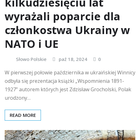
kilkudziesięciu lat
wyrażali poparcie dla
członkostwa Ukrainy w
NATO i UE
Słowo Polskie
paź 18, 2024
0
W pierwszej połowie października w ukraińskiej Winnicy
odbyła się prezentacja książki „Wspomnienia 1891-
1927” autorem których jest Zdzisław Grocholski, Polak
urodzony…
READ MORE