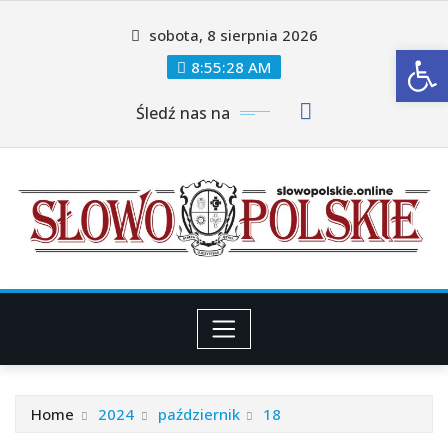
Skip
sobota, 8 sierpnia 2026
to
Ot
content
8:55:29 AM
Śledź nas na
Home
2024
październik
18