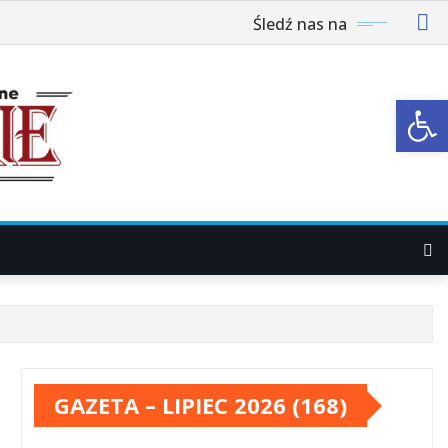
Śledź nas na
Ot
GAZETA – LIPIEC 2026 (168)