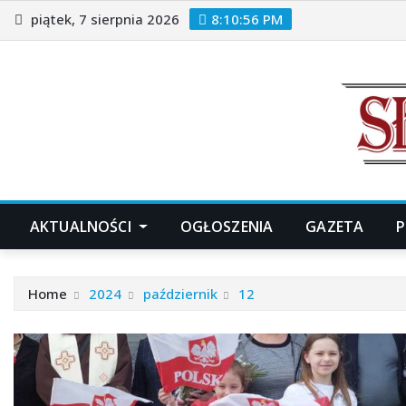
Skip
piątek, 7 sierpnia 2026
8:10:57 PM
to
content
AKTUALNOŚCI
OGŁOSZENIA
GAZETA
P
Home
2024
październik
12