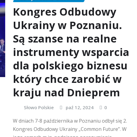
Kongres Odbudowy
Ukrainy w Poznaniu.
Są szanse na realne
instrumenty wsparcia
dla polskiego biznesu
który chce zarobić w
kraju nad Dnieprem
Słowo Polskie
paź 12, 2024
0
W dniach 7-8 października w Poznaniu odbył się 2.
Kongres Odbudowy Ukrainy „Common Future”. W