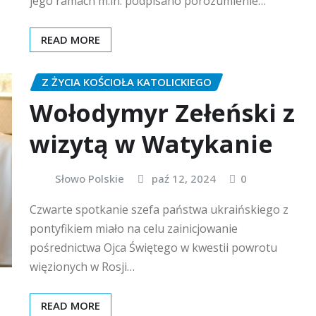
jego ramach m.in. podpisano porozumienie…
READ MORE
Z ŻYCIA KOŚCIOŁA KATOLICKIEGO
Wołodymyr Zełeński z
wizytą w Watykanie
Słowo Polskie
paź 12, 2024
0
Czwarte spotkanie szefa państwa ukraińskiego z
pontyfikiem miało na celu zainicjowanie
pośrednictwa Ojca Świętego w kwestii powrotu
więzionych w Rosji…
READ MORE