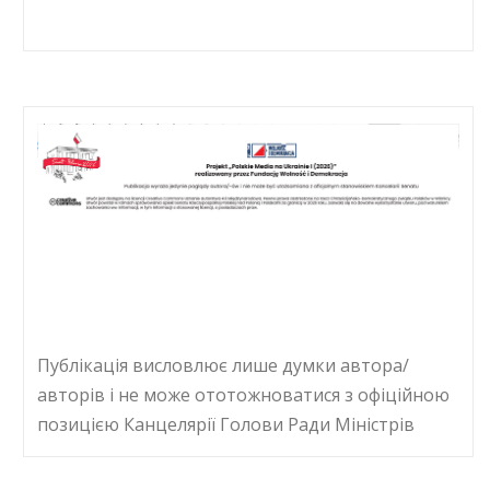
Публікація висловлює лише думки автора/
авторів і не може ототожноватися з офіційною
позицією Канцелярії Голови Ради Міністрів