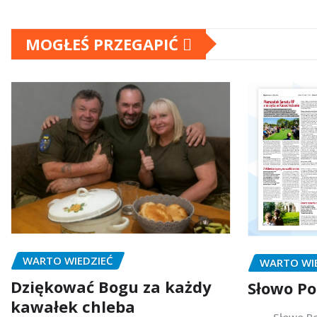
MOGŁEŚ PRZEGAPIĆ
WARTO WIEDZIEĆ
WARTO WI
Dziękować Bogu za każdy
Słowo Po
kawałek chleba