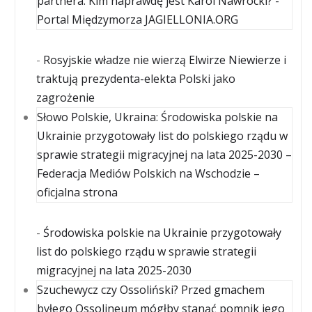
partnera. Kim naprawdę jest Karol Nawrocki? -
Portal Międzymorza JAGIELLONIA.ORG
-
Rosyjskie władze nie wierzą Elwirze Niewierze i
traktują prezydenta-elekta Polski jako
zagrożenie
Słowo Polskie, Ukraina: Środowiska polskie na
Ukrainie przygotowały list do polskiego rządu w
sprawie strategii migracyjnej na lata 2025-2030 –
Federacja Mediów Polskich na Wschodzie –
oficjalna strona
-
Środowiska polskie na Ukrainie przygotowały
list do polskiego rządu w sprawie strategii
migracyjnej na lata 2025-2030
Szuchewycz czy Ossoliński? Przed gmachem
byłego Ossolineum mógłby stanąć pomnik jego