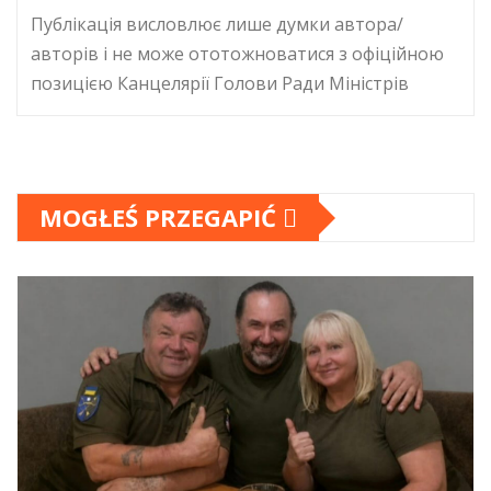
Публікація висловлює лише думки автора/
авторів і не може ототожноватися з офіційною
позицією Канцелярії Голови Ради Міністрів
MOGŁEŚ PRZEGAPIĆ