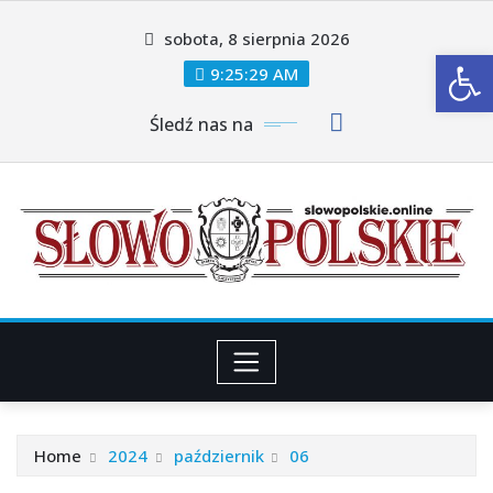
Skip
sobota, 8 sierpnia 2026
to
Ot
content
9:25:30 AM
Śledź nas na
Home
2024
październik
06