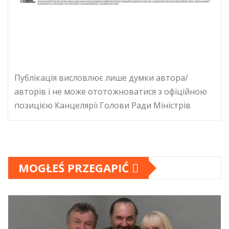
Публікація висловлює лише думки автора/
авторів і не може ототожноватися з офіційною
позицією Канцелярії Голови Ради Міністрів
MOGŁEŚ PRZEGAPIĆ