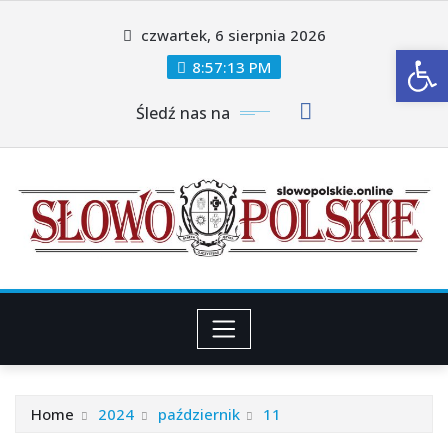
Skip
czwartek, 6 sierpnia 2026
to
Ot
content
8:57:14 PM
Śledź nas na
Home
2024
październik
11