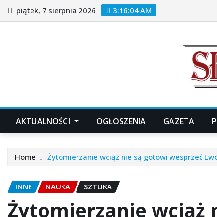
Skip
piątek, 7 sierpnia 2026
3:16:06 AM
to
content
AKTUALNOŚCI
OGŁOSZENIA
GAZETA
P
Home
Żytomierzanie wciąż nie są gotowi wesprzeć Lw
INNE
NAUKA
SZTUKA
Żytomierzanie wciąż 