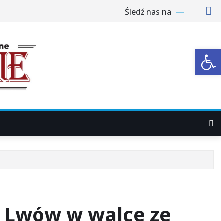
Śledź nas na
Ot
ć Lwów w walce ze