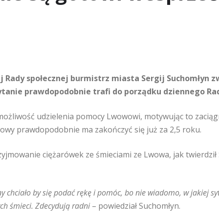
 Rady społecznej burmistrz miasta Sergij Suchomłyn zwr
ytanie prawdopodobnie trafi do porządku dziennego Ra
 możliwość udzielenia pomocy Lwowowi, motywując to zaciąg
owy prawdopodobnie ma zakończyć się już za 2,5 roku.
jmowanie ciężarówek ze śmieciami ze Lwowa, jak twierdzi
chciało by się podać rękę i pomóc, bo nie wiadomo, w jakiej sytu
ych śmieci. Zdecydują radni
– powiedział Suchomłyn.