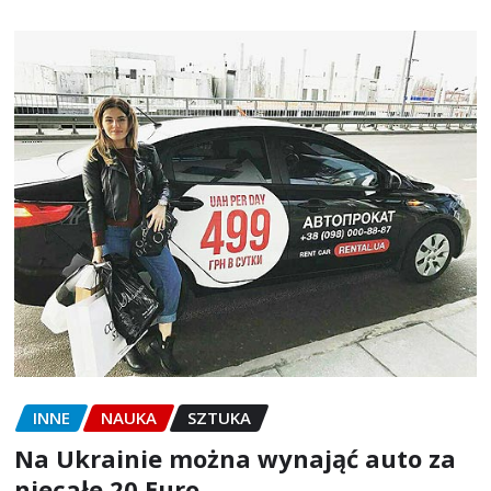
INNE
NAUKA
SZTUKA
Na Ukrainie można wynająć auto za
niecałe 20 Euro