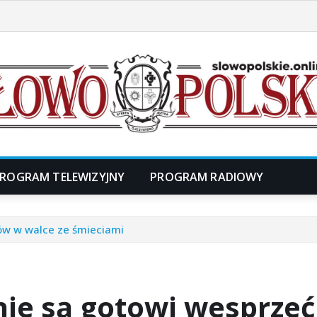
ROGRAM TELEWIZYJNY
PROGRAM RADIOWY
ów w walce ze śmieciami
nie są gotowi wesprze