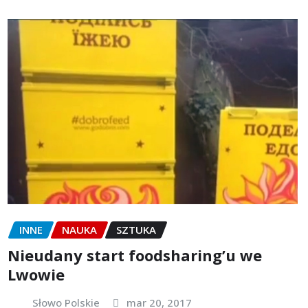
INNE
NAUKA
SZTUKA
Nieudany start foodsharing’u we
Lwowie
Słowo Polskie
mar 20, 2017