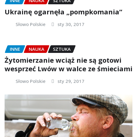
INNE
NAUKA
SZTUKA
Ukrainę ogarnęła „pompkomania”
Słowo Polskie
sty 30, 2017
INNE
NAUKA
SZTUKA
Żytomierzanie wciąż nie są gotowi
wesprzeć Lwów w walce ze śmieciami
Słowo Polskie
sty 29, 2017