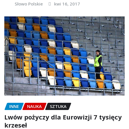
Słowo Polskie
kwi 16, 2017
INNE
NAUKA
SZTUKA
Lwów pożyczy dla Eurowizji 7 tysięcy
krzeseł