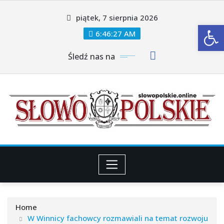
Skip
piątek, 7 sierpnia 2026
to
Ot
content
6:46:30 AM
Śledź nas na
Home
W Winnicy fachowcy rozmawiali na temat rozwoju