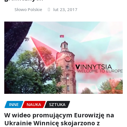
Słowo Polskie
lut 23, 2017
INNE
NAUKA
SZTUKA
W wideo promującym Eurowizję na
Ukrainie Winnicę skojarzono z