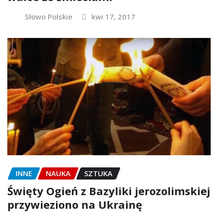
Słowo Polskie
kwi 17, 2017
INNE
NAUKA
SZTUKA
Święty Ogień z Bazyliki jerozolimskiej
przywieziono na Ukrainę