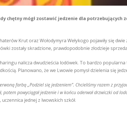
dy chętny mógł zostawić jedzenie dla potrzebujących z
ohaterów Krut oraz Wołodymyra Wełykogo pojawiły się dwie żó
ówki zostały skradzione, prawdopodobnie złodzieje sprzedal
sharingu nalicza dwudzieścia lodówek. To bardzo popularna f
dkością. Planowano, że we Lwowie pomysł dzielenia się jedz
zerwoną farbą „Podziel się jedzeniem”. Chcieliśmy razem z przyjac
ał, potem powyciągał jedzenie i w końcu oderwał drzwiczki od lod
 uczennica jednej z lwowskich szkół.