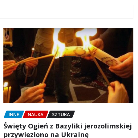
INNE
NAUKA
SZTUKA
Święty Ogień z Bazyliki jerozolimskiej
przywieziono na Ukrainę