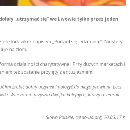
dołały „utrzymać się” we Lwowie tylko przez jeden
łte lodówki z napisem „Podziel się jedzeniem”. Niestety
i je na złom.
orma działalności charytatywnej. Przy dużych marketach i
eniem też zostanie przyjęty z entuzjazmem.
iółmi zrobić dobry uczynek i położyć do niego prowiant. Lecz
ówki. Wieczorem przyszła dwójka kolejnych, którzy rozebrali
Słowo Polskie, credo-ua.org, 20.03.17 r.