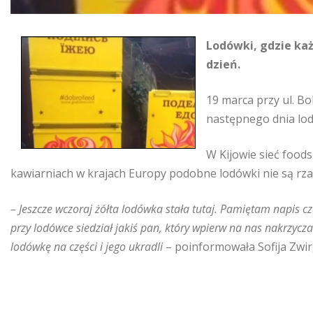
Lodówki, gdzie każ
dzień.
19 marca przy ul. B
następnego dnia lod
W Kijowie sieć food
kawiarniach w krajach Europy podobne lodówki nie są rza
– Jeszcze wczoraj żółta lodówka stała tutaj. Pamiętam napis c
przy lodówce siedział jakiś pan, który wpierw na nas nakrzycz
lodówkę na części i jego ukradli
– poinformowała Sofija Zwir,