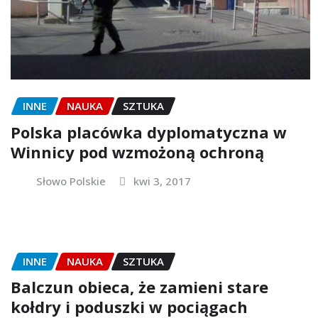
INNE
NAUKA
SZTUKA
Polska placówka dyplomatyczna w
Winnicy pod wzmożoną ochroną
Słowo Polskie
kwi 3, 2017
INNE
NAUKA
SZTUKA
Balczun obieca, że zamieni stare
kołdry i poduszki w pociągach