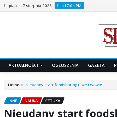
Skip
piątek, 7 sierpnia 2026
1:17:06 PM
to
content
AKTUALNOŚCI
OGŁOSZENIA
GAZETA
P
Home
Nieudany start foodsharing’u we Lwowie
INNE
NAUKA
SZTUKA
Nieudany start foods