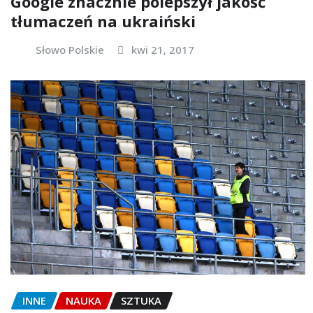
Google znacznie polepszył jakość
tłumaczeń na ukraiński
Słowo Polskie
kwi 21, 2017
INNE
NAUKA
SZTUKA