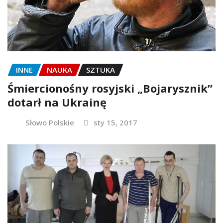
INNE
NAUKA
SZTUKA
Śmiercionośny rosyjski „Bojarysznik”
dotarł na Ukrainę
Słowo Polskie
sty 15, 2017