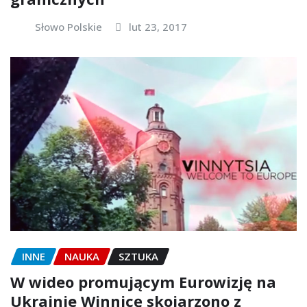
Słowo Polskie
lut 23, 2017
INNE
NAUKA
SZTUKA
W wideo promującym Eurowizję na
Ukrainie Winnicę skojarzono z