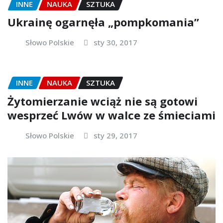
INNE
NAUKA
SZTUKA
Ukrainę ogarnęła „pompkomania”
Słowo Polskie
sty 30, 2017
INNE
NAUKA
SZTUKA
Żytomierzanie wciąż nie są gotowi
wesprzeć Lwów w walce ze śmieciami
Słowo Polskie
sty 29, 2017