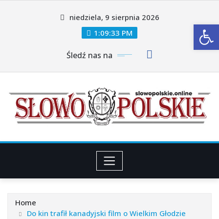
Skip
niedziela, 9 sierpnia 2026
to
Ot
content
1:09:36 PM
Śledź nas na
Home
Do kin trafił kanadyjski film o Wielkim Głodzie