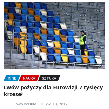
INNE
NAUKA
SZTUKA
Lwów pożyczy dla Eurowizji 7 tysięcy
krzeseł
Słowo Polskie
kwi 13, 2017