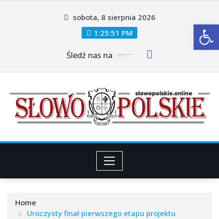
Skip
sobota, 8 sierpnia 2026
to
Ot
content
1:25:53 PM
Śledź nas na
Home
Uroczysty finał pierwszego etapu projektu