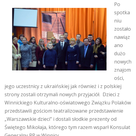
Po
spotka
niu
zostało
nawiąz
ano
dużo
nowych
znajom
ości,
jego uczestnicy z ukraińskiej jak również i z polskiej
strony zostali otrzymali nowych przyjaciół. Dzieci z
Winnickiego Kulturalno-oświatowego Związku Polaków
przedstawili gościom teatralizowane przedstawienie
„Warszawskie dzieci” i dostali słodkie prezenty od
Świętego Mikołaja, którego tym razem wsparł Konsulat
Generalny RP w Winnicy.