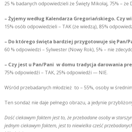
25 % badanych odpowiedzieli że Święty Mikołaj, 75% – że 
– Żyjemy według Kalendarza Gregoriańskiego. Czy wie
15% osób odpowiedzieli – TAK (że wiedzą), 85% odpowiedzi
– Do którego święta bardziej przygotowuje się Pan/
60 % odpowiedzi – Sylwester (Nowy Rok), 5% – nie zdecydo
– Czy jest u Pan/Pani w domu tradycja darowania pr
75% odpowiedźi – TAK, 25% odpowiedźi — NIE.
Wśród przebadanych młodzież to – 55%, osoby w średnim
Ten sondaż nie daje pełnego obrazu, a jedynie przybliżony
Dość ciekawym faktem jest to, że przebadane osoby w starszym
jednym ciekawym faktem, jest to niewielka cześć przebadanych