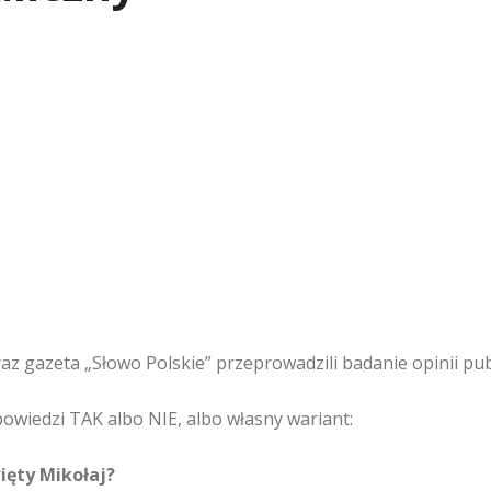
z gazeta „Słowo Polskie” przeprowadzili badanie opinii publ
powiedzi TAK albo NIE, albo własny wariant:
więty Mikołaj?