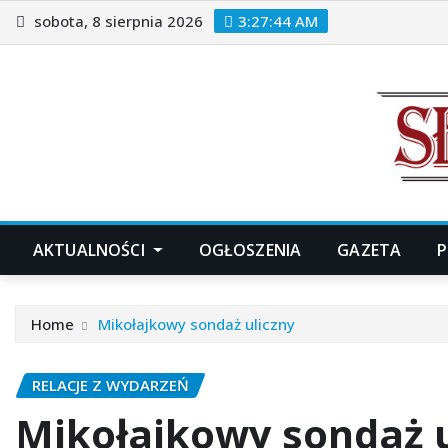
Skip
sobota, 8 sierpnia 2026
3:27:45 AM
to
content
AKTUALNOŚCI
OGŁOSZENIA
GAZETA
P
Home
Mikołajkowy sondaż uliczny
RELACJE Z WYDARZEŃ
Mikołajkowy sondaż u