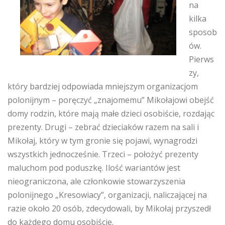
na
kilka
sposob
ów.
Pierws
zy,
który bardziej odpowiada mniejszym organizacjom
polonijnym – poręczyć „znajomemu” Mikołajowi obejść
domy rodzin, które mają małe dzieci osobiście, rozdając
prezenty. Drugi – zebrać dzieciaków razem na sali i
Mikołaj, który w tym gronie się pojawi, wynagrodzi
wszystkich jednocześnie. Trzeci – położyć prezenty
maluchom pod poduszkę. Ilość wariantów jest
nieograniczona, ale członkowie stowarzyszenia
polonijnego „Kresowiacy”, organizacji, naliczającej na
razie około 20 osób, zdecydowali, by Mikołaj przyszedł
do każdego domu osobiście.