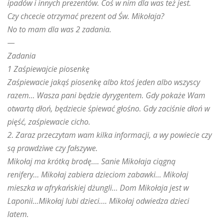
ipadów i innych prezentów. Coś w nim dla was też jest.
Czy chcecie otrzymać prezent od Św. Mikołaja?
No to mam dla was 2 zadania.
—
Zadania
1 Zaśpiewajcie piosenkę
Zaśpiewacie jakąś piosenkę albo ktoś jeden albo wszyscy
razem… Wasza pani będzie dyrygentem. Gdy pokaże Wam
otwartą dłoń, będziecie śpiewać głośno. Gdy zaciśnie dłoń w
pięść, zaśpiewacie cicho.
2. Zaraz przeczytam wam kilka informacji, a wy powiecie czy
są prawdziwe czy fałszywe.
Mikołaj ma krótką brodę…. Sanie Mikołaja ciągną
renifery… Mikołaj zabiera dzieciom zabawki… Mikołaj
mieszka w afrykańskiej dżungli… Dom Mikołaja jest w
Laponii…Mikołaj lubi dzieci…. Mikołaj odwiedza dzieci
latem.