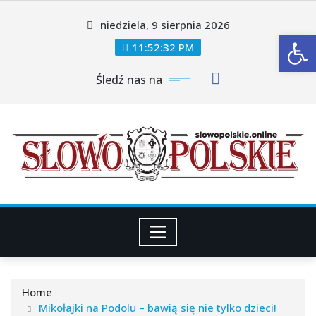
Skip
niedziela, 9 sierpnia 2026
to
Ot
content
11:52:33 PM
Śledź nas na
Home
Mikołajki na Podolu – bawią się nie tylko dzieci!