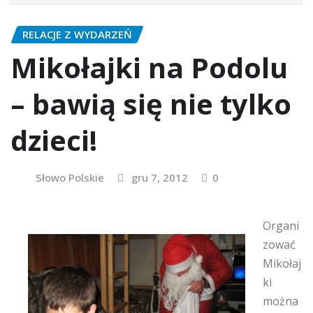
RELACJE Z WYDARZEŃ
Mikołajki na Podolu
– bawią się nie tylko
dzieci!
Słowo Polskie
gru 7, 2012
0
Organi
zować
Mikołaj
ki
można