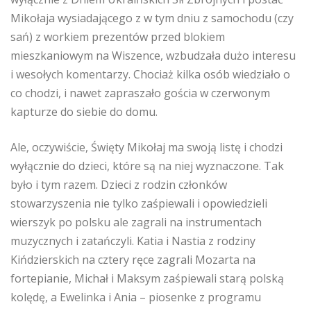
Mikołaja wysiadającego z w tym dniu z samochodu (czy
sań) z workiem prezentów przed blokiem
mieszkaniowym na Wiszence, wzbudzała dużo interesu
i wesołych komentarzy. Chociaż kilka osób wiedziało o
co chodzi, i nawet zapraszało gościa w czerwonym
kapturze do siebie do domu.
Ale, oczywiście, Święty Mikołaj ma swoją listę i chodzi
wyłącznie do dzieci, które są na niej wyznaczone. Tak
było i tym razem. Dzieci z rodzin członków
stowarzyszenia nie tylko zaśpiewali i opowiedzieli
wierszyk po polsku ale zagrali na instrumentach
muzycznych i zatańczyli. Katia i Nastia z rodziny
Kińdzierskich na cztery ręсe zagrali Mozarta na
fortepianie, Michał i Maksym zaśpiewali starą polską
kolędę, a Ewelinka i Ania – piosenke z programu