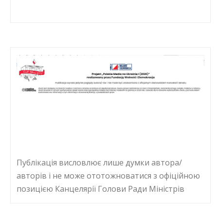
Публікація висловлює лише думки автора/
авторів і не може ототожноватися з офіційною
позицією Канцелярії Голови Ради Міністрів