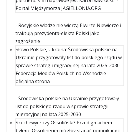
partnera. Kim naprawdę jest Karol Nawrocki? -
Portal Międzymorza JAGIELLONIA.ORG
-
Rosyjskie władze nie wierzą Elwirze Niewierze i
traktują prezydenta-elekta Polski jako
zagrożenie
Słowo Polskie, Ukraina: Środowiska polskie na
Ukrainie przygotowały list do polskiego rządu w
sprawie strategii migracyjnej na lata 2025-2030 –
Federacja Mediów Polskich na Wschodzie –
oficjalna strona
-
Środowiska polskie na Ukrainie przygotowały
list do polskiego rządu w sprawie strategii
migracyjnej na lata 2025-2030
Szuchewycz czy Ossoliński? Przed gmachem
byłego Ossolineum mógłby stanąć pomnik jego