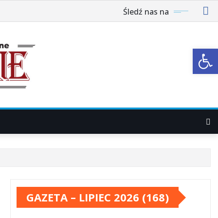
Śledź nas na
Ot
GAZETA – LIPIEC 2026 (168)