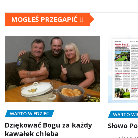
MOGŁEŚ PRZEGAPIĆ
WARTO WIEDZIEĆ
WARTO WI
Dziękować Bogu za każdy
Słowo Po
kawałek chleba