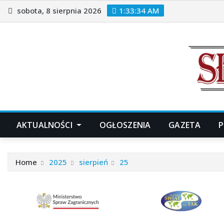
Skip
sobota, 8 sierpnia 2026
1:33:35 AM
to
content
AKTUALNOŚCI
OGŁOSZENIA
GAZETA
P
Home
2025
sierpień
25