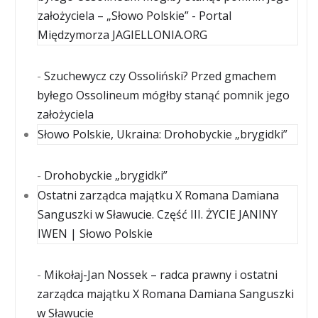
założyciela – „Słowo Polskie” - Portal
Międzymorza JAGIELLONIA.ORG
-
Szuchewycz czy Ossoliński? Przed gmachem
byłego Ossolineum mógłby stanąć pomnik jego
założyciela
Słowo Polskie, Ukraina: Drohobyckie „brygidki”
-
Drohobyckie „brygidki”
Ostatni zarządca majątku X Romana Damiana
Sanguszki w Sławucie. Część III. ŻYCIE JANINY
IWEN | Słowo Polskie
-
Mikołaj-Jan Nossek – radca prawny i ostatni
zarządca majątku X Romana Damiana Sanguszki
w Sławucie