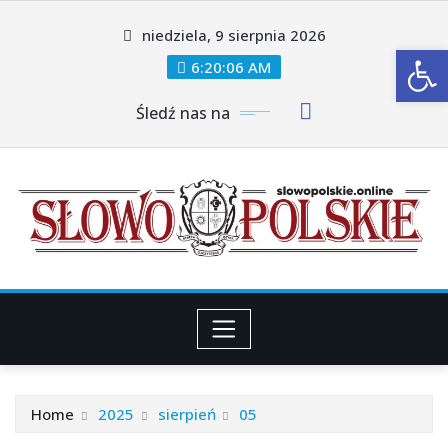
Skip
niedziela, 9 sierpnia 2026
to
Ot
content
6:20:07 AM
Śledź nas na
Home
2025
sierpień
05