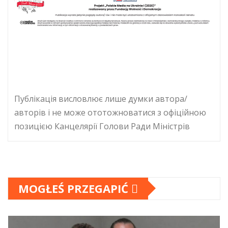
Публікація висловлює лише думки автора/
авторів і не може ототожноватися з офіційною
позицією Канцелярії Голови Ради Міністрів
MOGŁEŚ PRZEGAPIĆ