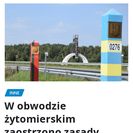
INNE
W obwodzie
żytomierskim
zaostrzono zasady