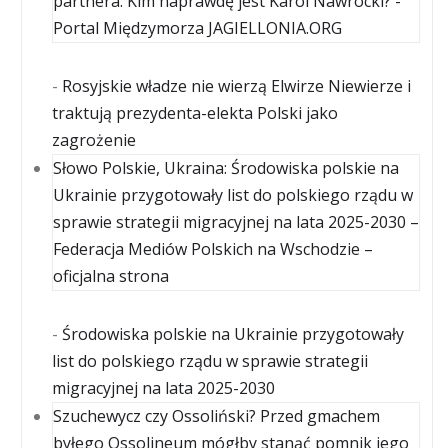
partnera. Kim naprawdę jest Karol Nawrocki? -
Portal Międzymorza JAGIELLONIA.ORG
-
Rosyjskie władze nie wierzą Elwirze Niewierze i
traktują prezydenta-elekta Polski jako
zagrożenie
Słowo Polskie, Ukraina: Środowiska polskie na
Ukrainie przygotowały list do polskiego rządu w
sprawie strategii migracyjnej na lata 2025-2030 –
Federacja Mediów Polskich na Wschodzie –
oficjalna strona
-
Środowiska polskie na Ukrainie przygotowały
list do polskiego rządu w sprawie strategii
migracyjnej na lata 2025-2030
Szuchewycz czy Ossoliński? Przed gmachem
byłego Ossolineum mógłby stanąć pomnik jego