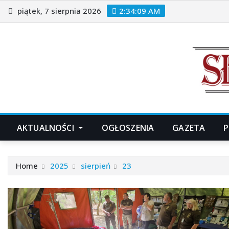
Skip
piątek, 7 sierpnia 2026
2:34:10 AM
to
content
AKTUALNOŚCI
OGŁOSZENIA
GAZETA
P
Home
2025
sierpień
23