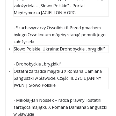
założyciela – „Słowo Polskie” - Portal
Międzymorza JAGIELLONIA.ORG
-
Szuchewycz czy Ossoliński? Przed gmachem
byłego Ossolineum mógłby stanąć pomnik jego
założyciela
Słowo Polskie, Ukraina: Drohobyckie „brygidki”
-
Drohobyckie „brygidki”
Ostatni zarządca majątku X Romana Damiana
Sanguszki w Sławucie. Część III. ŻYCIE JANINY
IWEN | Słowo Polskie
-
Mikołaj-Jan Nossek – radca prawny i ostatni
zarządca majątku X Romana Damiana Sanguszki
w Sławucie