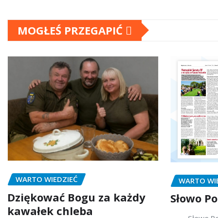
MOGŁEŚ PRZEGAPIĆ
WARTO WIEDZIEĆ
WARTO WI
Dziękować Bogu za każdy
Słowo Po
kawałek chleba