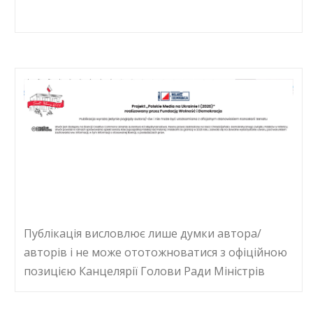
Публікація висловлює лише думки автора/
авторів і не може ототожноватися з офіційною
позицією Канцелярії Голови Ради Міністрів