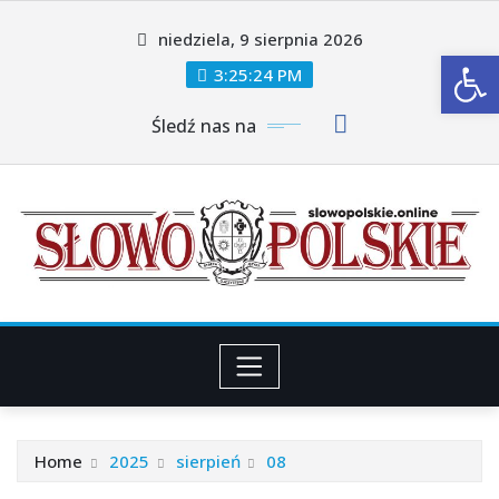
Skip
niedziela, 9 sierpnia 2026
to
Ot
content
3:25:25 PM
Śledź nas na
Home
2025
sierpień
08