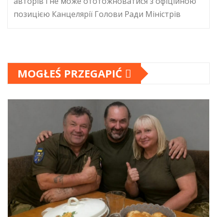
авторів і не може ототожноватися з офіційною
позицією Канцелярії Голови Ради Міністрів
MOGŁEŚ PRZEGAPIĆ