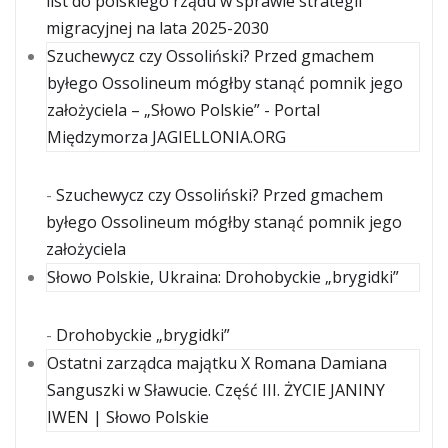
list do polskiego rządu w sprawie strategii
migracyjnej na lata 2025-2030
Szuchewycz czy Ossoliński? Przed gmachem
byłego Ossolineum mógłby stanąć pomnik jego
założyciela – „Słowo Polskie” - Portal
Międzymorza JAGIELLONIA.ORG
-
Szuchewycz czy Ossoliński? Przed gmachem
byłego Ossolineum mógłby stanąć pomnik jego
założyciela
Słowo Polskie, Ukraina: Drohobyckie „brygidki”
-
Drohobyckie „brygidki”
Ostatni zarządca majątku X Romana Damiana
Sanguszki w Sławucie. Część III. ŻYCIE JANINY
IWEN | Słowo Polskie