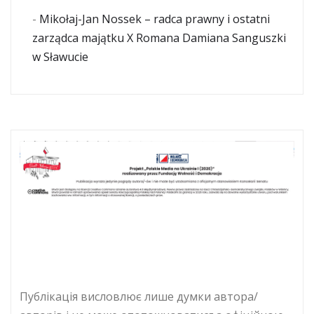
-
Mikołaj-Jan Nossek – radca prawny i ostatni
zarządca majątku X Romana Damiana Sanguszki
w Sławucie
Публікація висловлює лише думки автора/