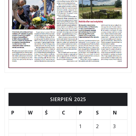
SIERPIEŃ 2025
P
W
Ś
C
P
S
N
1
2
3