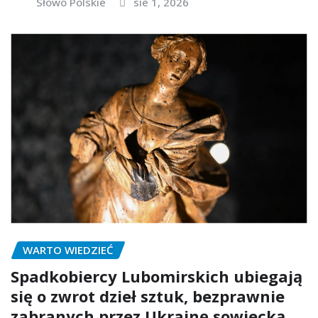
Słowo Polskie
sie 1, 2026
WARTO WIEDZIEĆ
Spadkobiercy Lubomirskich ubiegają
się o zwrot dzieł sztuk, bezprawnie
zabranych przez Ukrainę sowiecką