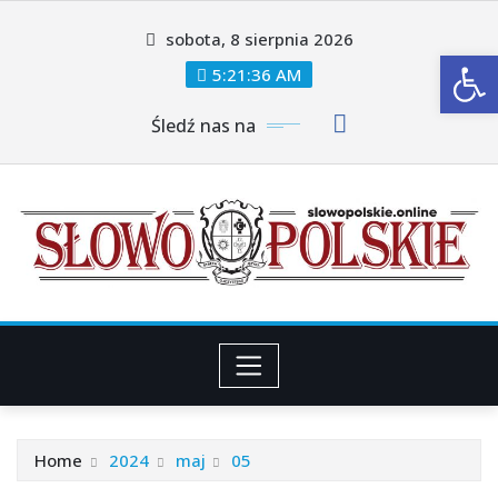
Skip
sobota, 8 sierpnia 2026
to
Ot
content
5:21:36 AM
Śledź nas na
Home
2024
maj
05