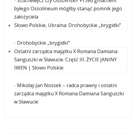
-
Szuchewycz czy Ossoliński? Przed gmachem
byłego Ossolineum mógłby stanąć pomnik jego
założyciela
Słowo Polskie, Ukraina: Drohobyckie „brygidki”
-
Drohobyckie „brygidki”
Ostatni zarządca majątku X Romana Damiana
Sanguszki w Sławucie. Część III. ŻYCIE JANINY
IWEN | Słowo Polskie
-
Mikołaj-Jan Nossek – radca prawny i ostatni
zarządca majątku X Romana Damiana Sanguszki
w Sławucie