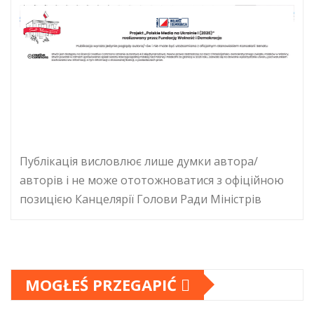
Публікація висловлює лише думки автора/
авторів і не може ототожноватися з офіційною
позицією Канцелярії Голови Ради Міністрів
MOGŁEŚ PRZEGAPIĆ