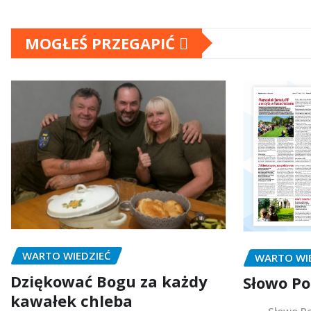
MOGŁEŚ PRZEGAPIĆ
WARTO WIEDZIEĆ
WARTO WI
Dziękować Bogu za każdy
Słowo Po
kawałek chleba