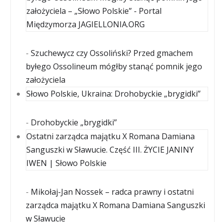
założyciela – „Słowo Polskie” - Portal
Międzymorza JAGIELLONIA.ORG
-
Szuchewycz czy Ossoliński? Przed gmachem
byłego Ossolineum mógłby stanąć pomnik jego
założyciela
Słowo Polskie, Ukraina: Drohobyckie „brygidki”
-
Drohobyckie „brygidki”
Ostatni zarządca majątku X Romana Damiana
Sanguszki w Sławucie. Część III. ŻYCIE JANINY
IWEN | Słowo Polskie
-
Mikołaj-Jan Nossek – radca prawny i ostatni
zarządca majątku X Romana Damiana Sanguszki
w Sławucie