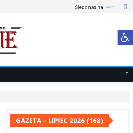
Śledź nas na
Ot
GAZETA – LIPIEC 2026 (168)