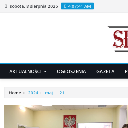
Skip
sobota, 8 sierpnia 2026
4:07:42 AM
to
content
AKTUALNOŚCI
OGŁOSZENIA
GAZETA
P
Home
2024
maj
21