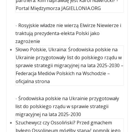
partnera. Kim naprawdę jest Karol Nawrocki? -
Portal Międzymorza JAGIELLONIA.ORG
-
Rosyjskie władze nie wierzą Elwirze Niewierze i
traktują prezydenta-elekta Polski jako
zagrożenie
Słowo Polskie, Ukraina: Środowiska polskie na
Ukrainie przygotowały list do polskiego rządu w
sprawie strategii migracyjnej na lata 2025-2030 –
Federacja Mediów Polskich na Wschodzie –
oficjalna strona
-
Środowiska polskie na Ukrainie przygotowały
list do polskiego rządu w sprawie strategii
migracyjnej na lata 2025-2030
Szuchewycz czy Ossoliński? Przed gmachem
byłego Ossolineum mógłby stanąć pomnik jego