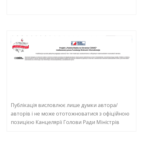
Публікація висловлює лише думки автора/
авторів і не може ототожноватися з офіційною
позицією Канцелярії Голови Ради Міністрів