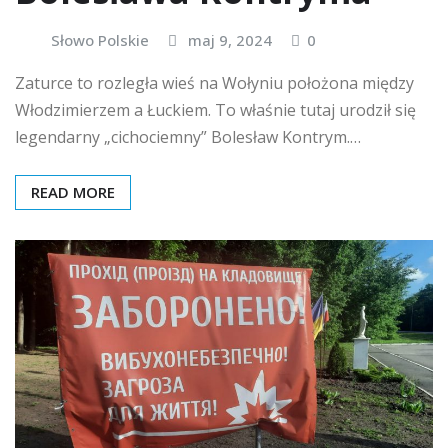
Słowo Polskie
maj 9, 2024
0
Zaturce to rozległa wieś na Wołyniu położona między
Włodzimierzem a Łuckiem. To właśnie tutaj urodził się
legendarny „cichociemny” Bolesław Kontrym.…
READ MORE