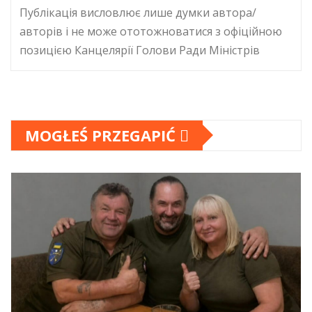
Публікація висловлює лише думки автора/
авторів і не може ототожноватися з офіційною
позицією Канцелярії Голови Ради Міністрів
MOGŁEŚ PRZEGAPIĆ