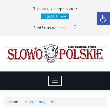
Skip
piątek, 7 sierpnia 2026
to
Ot
content
2:28:32 AM
Śledź nas na
Home
2024
maj
09