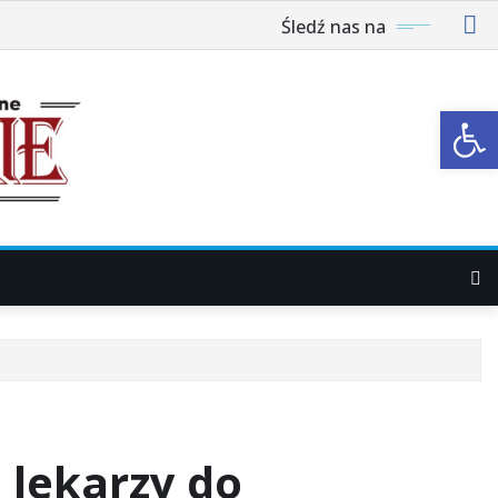
Śledź nas na
Ot
 lekarzy do