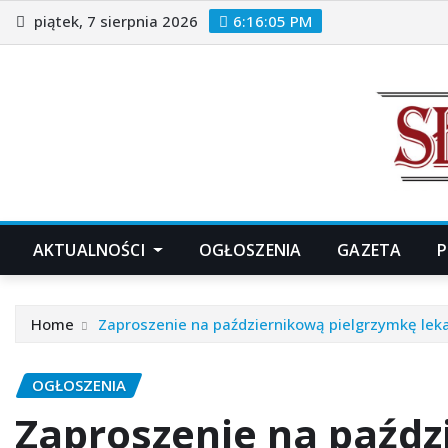
Skip
piątek, 7 sierpnia 2026
6:16:07 PM
to
content
AKTUALNOŚCI
OGŁOSZENIA
GAZETA
P
Home
Zaproszenie na październikową pielgrzymkę lek
OGŁOSZENIA
Zaproszenie na paźdz