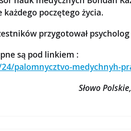
esor nauk medycznych Bohdan Kaza
e każdego poczętego życia.
zestników przygotował psycholog
pne są pod linkiem :
09/24/palomnycztvo-medychnyh-pr
Słowo Polskie,