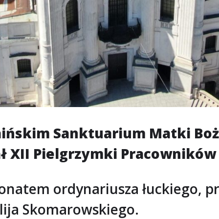
aińskim Sanktuarium Matki Boż
ał XII Pielgrzymki Pracownikó
ronatem ordynariusza łuckiego, p
lija Skomarowskiego.