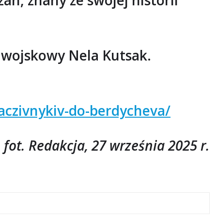
n, znany ze swojej historii
 wojskowy Nela Kutsak.
aczivnykiv-do-berdycheva/
 fot. Redakcja, 27 września 2025 r.