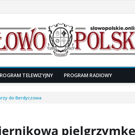
ROGRAM TELEWIZYJNY
PROGRAM RADIOWY
arzy do Berdyczowa
iernikową pielgrzymkę