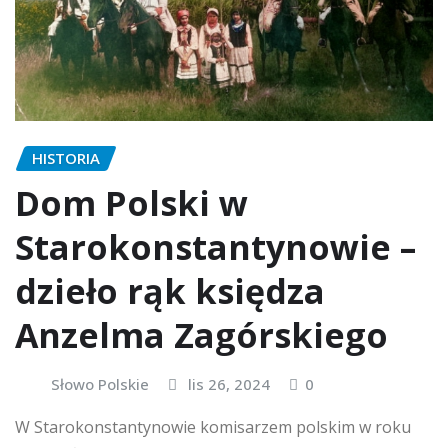
HISTORIA
Dom Polski w
Starokonstantynowie –
dzieło rąk księdza
Anzelma Zagórskiego
Słowo Polskie
lis 26, 2024
0
W Starokonstantynowie komisarzem polskim w roku