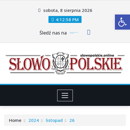
Skip
sobota, 8 sierpnia 2026
to
Ot
content
4:12:59 PM
Śledź nas na
Home
2024
listopad
26