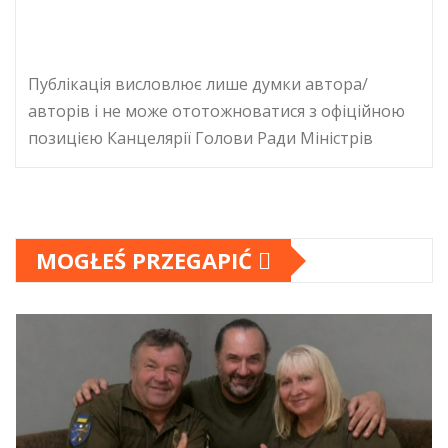
Публікація висловлює лише думки автора/
авторів і не може ототожноватися з офіційною
позицією Канцелярії Голови Ради Міністрів
MOGŁEŚ PRZEGAPIĆ