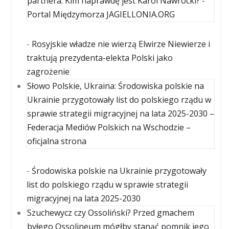
partnera. Kim naprawdę jest Karol Nawrocki? -
Portal Międzymorza JAGIELLONIA.ORG
-
Rosyjskie władze nie wierzą Elwirze Niewierze i
traktują prezydenta-elekta Polski jako
zagrożenie
Słowo Polskie, Ukraina: Środowiska polskie na
Ukrainie przygotowały list do polskiego rządu w
sprawie strategii migracyjnej na lata 2025-2030 –
Federacja Mediów Polskich na Wschodzie –
oficjalna strona
-
Środowiska polskie na Ukrainie przygotowały
list do polskiego rządu w sprawie strategii
migracyjnej na lata 2025-2030
Szuchewycz czy Ossoliński? Przed gmachem
byłego Ossolineum mógłby stanąć pomnik jego