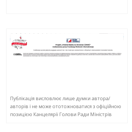
Публікація висловлює лише думки автора/
авторів і не може ототожноватися з офіційною
позицією Канцелярії Голови Ради Міністрів