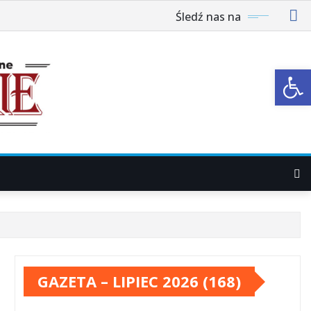
Śledź nas na
Ot
GAZETA – LIPIEC 2026 (168)