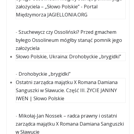
założyciela – „Słowo Polskie” - Portal
Międzymorza JAGIELLONIA.ORG
-
Szuchewycz czy Ossoliński? Przed gmachem
byłego Ossolineum mógłby stanąć pomnik jego
założyciela
Słowo Polskie, Ukraina: Drohobyckie „brygidki”
-
Drohobyckie „brygidki”
Ostatni zarządca majątku X Romana Damiana
Sanguszki w Sławucie. Część III. ŻYCIE JANINY
IWEN | Słowo Polskie
-
Mikołaj-Jan Nossek – radca prawny i ostatni
zarządca majątku X Romana Damiana Sanguszki
w Sławucie