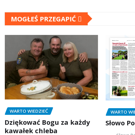
MOGŁEŚ PRZEGAPIĆ
WARTO WIEDZIEĆ
WARTO WI
Dziękować Bogu za każdy
Słowo Po
kawałek chleba