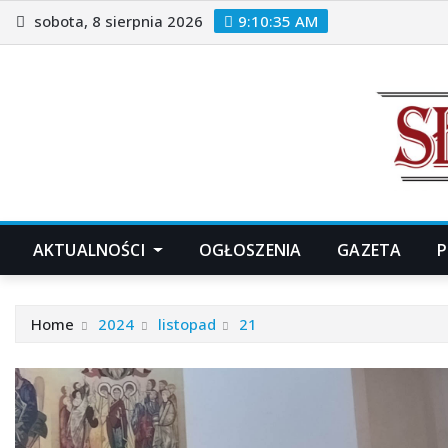
Skip
sobota, 8 sierpnia 2026
9:10:36 AM
to
content
AKTUALNOŚCI
OGŁOSZENIA
GAZETA
P
Home
2024
listopad
21