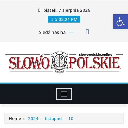
Skip
piątek, 7 sierpnia 2026
to
Ot
content
5:02:21 PM
Śledź nas na
Home
2024
listopad
10