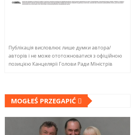
Публікація висловлює лише думки автора/
авторів і не може ототожноватися з офіційною
позицією Канцелярії Голови Ради Міністрів
MOGŁEŚ PRZEGAPIĆ