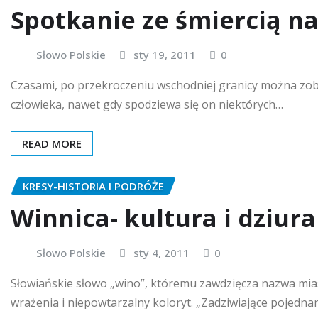
Spotkanie ze śmiercią n
Słowo Polskie
sty 19, 2011
0
Czasami, po przekroczeniu wschodniej granicy można zoba
człowieka, nawet gdy spodziewa się on niektórych…
READ MORE
KRESY-HISTORIA I PODRÓŻE
Winnica- kultura i dziura
Słowo Polskie
sty 4, 2011
0
Słowiańskie słowo „wino”, któremu zawdzięcza nazwa mias
wrażenia i niepowtarzalny koloryt. „Zadziwiające pojedna