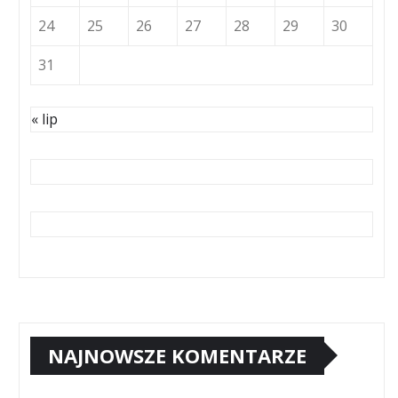
24
25
26
27
28
29
30
31
« lip
NAJNOWSZE KOMENTARZE