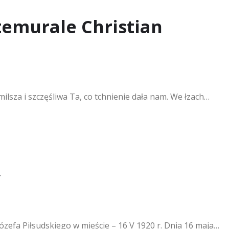
temurale Christian
milsza i szczęśliwa Ta, co tchnienie dała nam. We łzach…
y
ózefa Piłsudskiego w mieście – 16 V 1920 r. Dnia 16 maja…