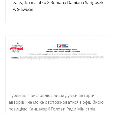
zarządca majątku X Romana Damiana Sanguszki
w Sławucie
Публікація висловлює лише думки автора/
авторів і не може ототожноватися з офіційною
позицією Канцелярії Голови Ради Міністрів