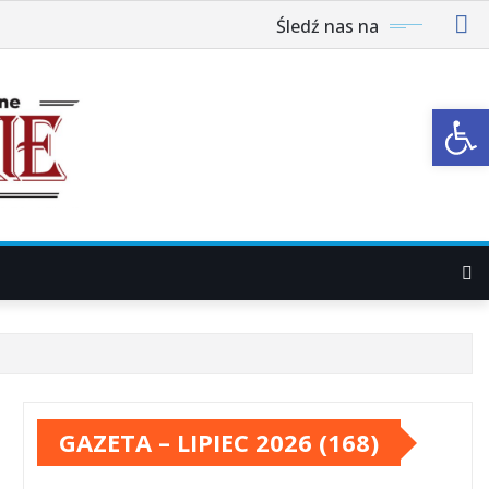
Śledź nas na
Ot
GAZETA – LIPIEC 2026 (168)