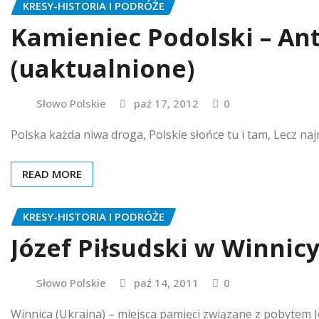
KRESY-HISTORIA I PODRÓŻE
Kamieniec Podolski – An
(uaktualnione)
Słowo Polskie
paź 17, 2012
0
Polska każda niwa droga, Polskie słońce tu i tam, Lecz naj
READ MORE
KRESY-HISTORIA I PODRÓŻE
Józef Piłsudski w Winnic
Słowo Polskie
paź 14, 2011
0
Winnica (Ukraina) – miejsca pamięci związane z pobytem J