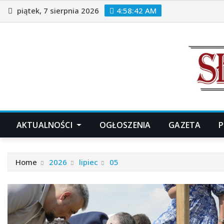
Skip
piątek, 7 sierpnia 2026
4:58:43 AM
to
content
AKTUALNOŚCI
OGŁOSZENIA
GAZETA
P
Home
2026
lipiec
05