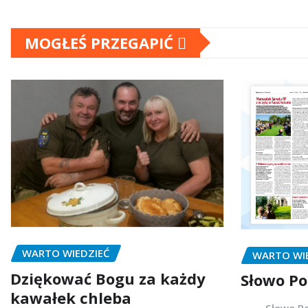
MOGŁEŚ PRZEGAPIĆ
WARTO WIEDZIEĆ
WARTO WI
Dziękować Bogu za każdy
Słowo Po
kawałek chleba