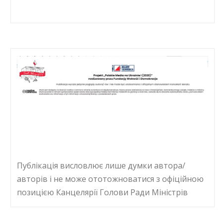
Публікація висловлює лише думки автора/
авторів і не може ототожноватися з офіційною
позицією Канцелярії Голови Ради Міністрів