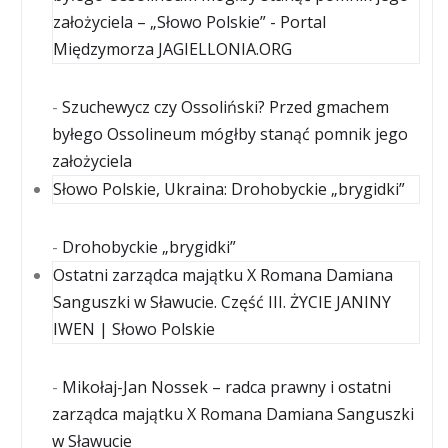
założyciela – „Słowo Polskie” - Portal
Międzymorza JAGIELLONIA.ORG
-
Szuchewycz czy Ossoliński? Przed gmachem
byłego Ossolineum mógłby stanąć pomnik jego
założyciela
Słowo Polskie, Ukraina: Drohobyckie „brygidki”
-
Drohobyckie „brygidki”
Ostatni zarządca majątku X Romana Damiana
Sanguszki w Sławucie. Część III. ŻYCIE JANINY
IWEN | Słowo Polskie
-
Mikołaj-Jan Nossek – radca prawny i ostatni
zarządca majątku X Romana Damiana Sanguszki
w Sławucie