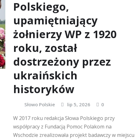
Polskiego,
upamiętniający
żołnierzy WP z 1920
roku, został
dostrzeżony przez
ukraińskich
historyków
Słowo Polskie
lip 5, 2026
0
W 2017 roku redakcja Słowa Polskiego przy
współpracy z Fundacją Pomoc Polakom na
Wschodzie zrealizowała projekt badawczy w miejscu