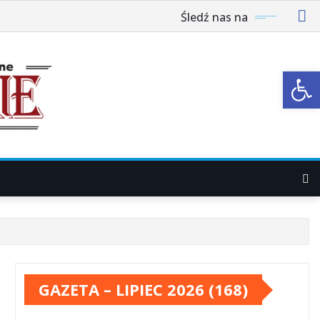
Śledź nas na
Ot
GAZETA – LIPIEC 2026 (168)