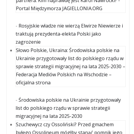
partnera. Kim naprawdę jest Karol Nawrocki? -
Portal Międzymorza JAGIELLONIA.ORG
-
Rosyjskie władze nie wierzą Elwirze Niewierze i
traktują prezydenta-elekta Polski jako
zagrożenie
Słowo Polskie, Ukraina: Środowiska polskie na
Ukrainie przygotowały list do polskiego rządu w
sprawie strategii migracyjnej na lata 2025-2030 –
Federacja Mediów Polskich na Wschodzie –
oficjalna strona
-
Środowiska polskie na Ukrainie przygotowały
list do polskiego rządu w sprawie strategii
migracyjnej na lata 2025-2030
Szuchewycz czy Ossoliński? Przed gmachem
byłego Ossolineum mógłby stanąć pomnik jego