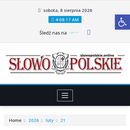
Skip
sobota, 8 sierpnia 2026
to
Ot
content
4:08:18 AM
Śledź nas na
Home
2026
luty
21