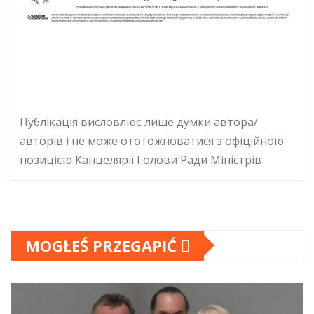
Публікація висловлює лише думки автора/
авторів і не може ототожноватися з офіційною
позицією Канцелярії Голови Ради Міністрів
MOGŁEŚ PRZEGAPIĆ