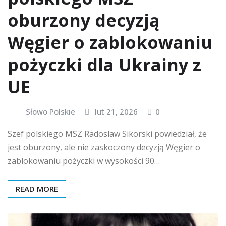
oburzony decyzją
Węgier o zablokowaniu
pożyczki dla Ukrainy z
UE
Słowo Polskie
lut 21, 2026
0
Szef polskiego MSZ Radoslaw Sikorski powiedział, że
jest oburzony, ale nie zaskoczony decyzją Węgier o
zablokowaniu pożyczki w wysokości 90…
READ MORE