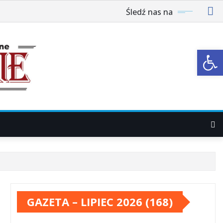
Śledź nas na
Ot
GAZETA – LIPIEC 2026 (168)