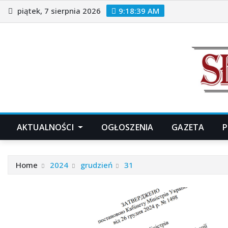
Skip
piątek, 7 sierpnia 2026
9:18:40 AM
to
content
AKTUALNOŚCI
OGŁOSZENIA
GAZETA
P
Home
2024
grudzień
31