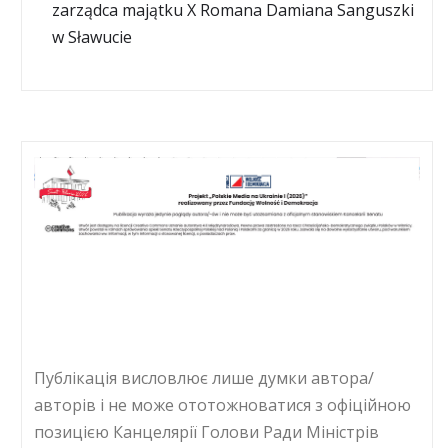
zarządca majątku X Romana Damiana Sanguszki
w Sławucie
Публікація висловлює лише думки автора/
авторів і не може ототожноватися з офіційною
позицією Канцелярії Голови Ради Міністрів