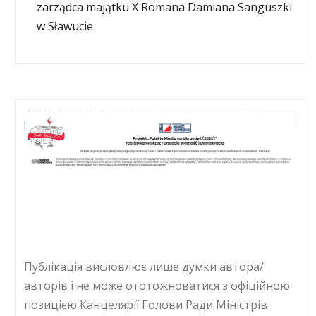
zarządca majątku X Romana Damiana Sanguszki
w Sławucie
Публікація висловлює лише думки автора/
авторів і не може ототожноватися з офіційною
позицією Канцелярії Голови Ради Міністрів