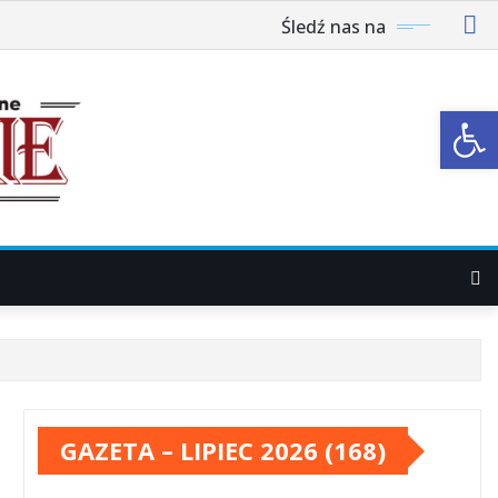
Śledź nas na
Ot
GAZETA – LIPIEC 2026 (168)