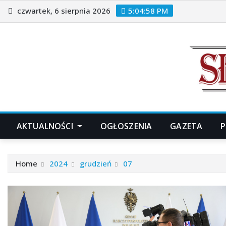
Skip
czwartek, 6 sierpnia 2026
5:04:59 PM
to
content
AKTUALNOŚCI
OGŁOSZENIA
GAZETA
P
Home
2024
grudzień
07