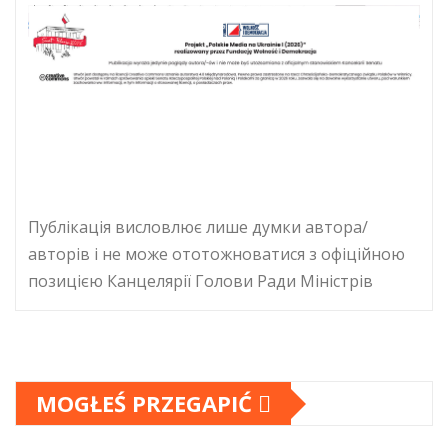
Публікація висловлює лише думки автора/
авторів і не може ототожноватися з офіційною
позицією Канцелярії Голови Ради Міністрів
MOGŁEŚ PRZEGAPIĆ