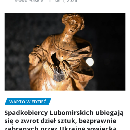
Słowo Polskie
sie 1, 2026
WARTO WIEDZIEĆ
Spadkobiercy Lubomirskich ubiegają
się o zwrot dzieł sztuk, bezprawnie
zabranych przez Ukrainę sowiecką