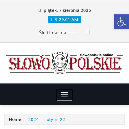
Skip
piątek, 7 sierpnia 2026
to
Ot
content
9:29:01 AM
Śledź nas na
Home
2024
luty
22