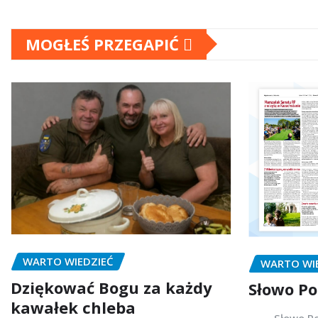
MOGŁEŚ PRZEGAPIĆ
WARTO WIEDZIEĆ
WARTO WI
Dziękować Bogu za każdy
Słowo Po
kawałek chleba