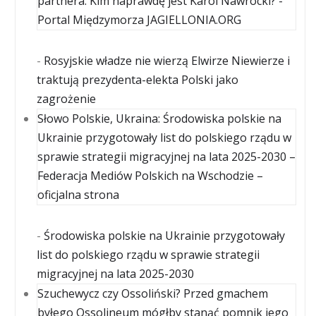
partnera. Kim naprawdę jest Karol Nawrocki? -
Portal Międzymorza JAGIELLONIA.ORG
-
Rosyjskie władze nie wierzą Elwirze Niewierze i
traktują prezydenta-elekta Polski jako
zagrożenie
Słowo Polskie, Ukraina: Środowiska polskie na
Ukrainie przygotowały list do polskiego rządu w
sprawie strategii migracyjnej na lata 2025-2030 –
Federacja Mediów Polskich na Wschodzie –
oficjalna strona
-
Środowiska polskie na Ukrainie przygotowały
list do polskiego rządu w sprawie strategii
migracyjnej na lata 2025-2030
Szuchewycz czy Ossoliński? Przed gmachem
byłego Ossolineum mógłby stanąć pomnik jego