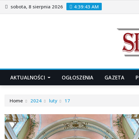
Skip
sobota, 8 sierpnia 2026
4:39:44 AM
to
content
AKTUALNOŚCI
OGŁOSZENIA
GAZETA
P
Home
2024
luty
17