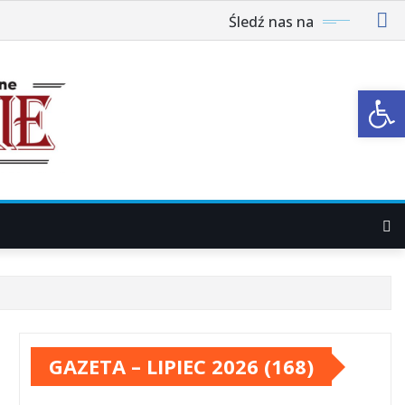
Śledź nas na
Ot
GAZETA – LIPIEC 2026 (168)