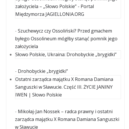
założyciela – „Słowo Polskie” - Portal
Międzymorza JAGIELLONIA.ORG
-
Szuchewycz czy Ossoliński? Przed gmachem
byłego Ossolineum mógłby stanąć pomnik jego
założyciela
Słowo Polskie, Ukraina: Drohobyckie „brygidki”
-
Drohobyckie „brygidki”
Ostatni zarządca majątku X Romana Damiana
Sanguszki w Sławucie. Część III. ŻYCIE JANINY
IWEN | Słowo Polskie
-
Mikołaj-Jan Nossek – radca prawny i ostatni
zarządca majątku X Romana Damiana Sanguszki
w Sławucie