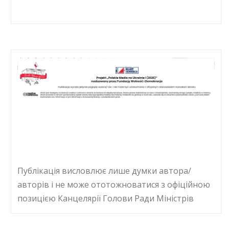
Публікація висловлює лише думки автора/
авторів і не може ототожноватися з офіційною
позицією Канцелярії Голови Ради Міністрів