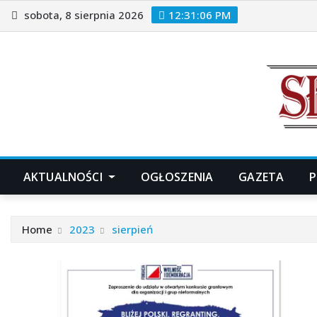
Skip
sobota, 8 sierpnia 2026
12:31:08 PM
to
content
AKTUALNOŚCI
OGŁOSZENIA
GAZETA
P
Home
2023
sierpień