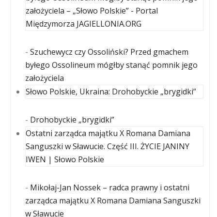
założyciela – „Słowo Polskie” - Portal
Międzymorza JAGIELLONIA.ORG
-
Szuchewycz czy Ossoliński? Przed gmachem
byłego Ossolineum mógłby stanąć pomnik jego
założyciela
Słowo Polskie, Ukraina: Drohobyckie „brygidki”
-
Drohobyckie „brygidki”
Ostatni zarządca majątku X Romana Damiana
Sanguszki w Sławucie. Część III. ŻYCIE JANINY
IWEN | Słowo Polskie
-
Mikołaj-Jan Nossek – radca prawny i ostatni
zarządca majątku X Romana Damiana Sanguszki
w Sławucie