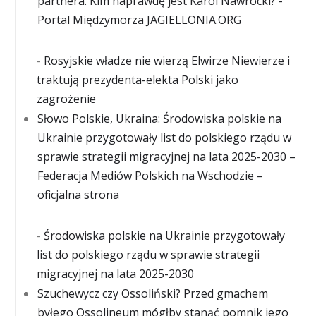
partnera. Kim naprawdę jest Karol Nawrocki? -
Portal Międzymorza JAGIELLONIA.ORG
-
Rosyjskie władze nie wierzą Elwirze Niewierze i
traktują prezydenta-elekta Polski jako
zagrożenie
Słowo Polskie, Ukraina: Środowiska polskie na
Ukrainie przygotowały list do polskiego rządu w
sprawie strategii migracyjnej na lata 2025-2030 –
Federacja Mediów Polskich na Wschodzie –
oficjalna strona
-
Środowiska polskie na Ukrainie przygotowały
list do polskiego rządu w sprawie strategii
migracyjnej na lata 2025-2030
Szuchewycz czy Ossoliński? Przed gmachem
byłego Ossolineum mógłby stanąć pomnik jego