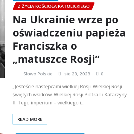
Z ŻYCIA KOŚCIOŁA KATOLICKIEGO
Na Ukrainie wrze po
oświadczeniu papieża
Franciszka o
„matuszce Rosji”
Słowo Polskie
sie 29, 2023
0
„Jesteście następcami wielkiej Rosji. Wielkiej Rosji
świętych władców. Wielkiej Rosji Piotra I i Katarzyny
II. Tego imperium – wielkiego i…
READ MORE