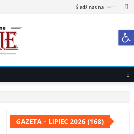
Śledź nas na
Ot
GAZETA – LIPIEC 2026 (168)