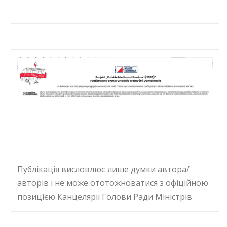
Публікація висловлює лише думки автора/
авторів і не може ототожноватися з офіційною
позицією Канцелярії Голови Ради Міністрів