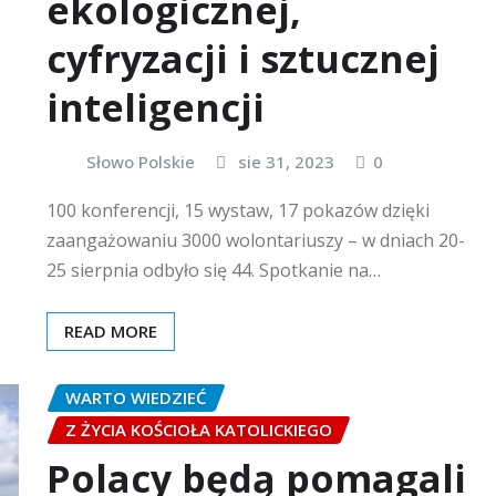
ekologicznej,
cyfryzacji i sztucznej
inteligencji
Słowo Polskie
sie 31, 2023
0
100 konferencji, 15 wystaw, 17 pokazów dzięki
zaangażowaniu 3000 wolontariuszy – w dniach 20-
25 sierpnia odbyło się 44. Spotkanie na…
READ MORE
WARTO WIEDZIEĆ
Z ŻYCIA KOŚCIOŁA KATOLICKIEGO
Polacy będą pomagali