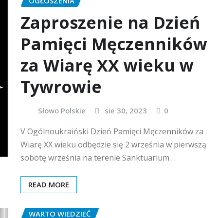
OGŁOSZENIA
Zaproszenie na Dzień
Pamięci Męczenników
za Wiarę XX wieku w
Tywrowie
Słowo Polskie
sie 30, 2023
0
V Ogólnoukraiński Dzień Pamięci Męczenników za
Wiarę XX wieku odbędzie się 2 września w pierwszą
sobotę września na terenie Sanktuarium…
READ MORE
WARTO WIEDZIEĆ