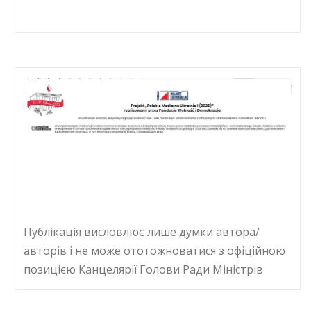
Публікація висловлює лише думки автора/
авторів і не може ототожноватися з офіційною
позицією Канцелярії Голови Ради Міністрів