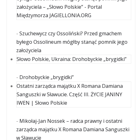
założyciela – „Słowo Polskie” - Portal
Międzymorza JAGIELLONIA.ORG
-
Szuchewycz czy Ossoliński? Przed gmachem
byłego Ossolineum mógłby stanąć pomnik jego
założyciela
Słowo Polskie, Ukraina: Drohobyckie „brygidki”
-
Drohobyckie „brygidki”
Ostatni zarządca majątku X Romana Damiana
Sanguszki w Sławucie. Część III. ŻYCIE JANINY
IWEN | Słowo Polskie
-
Mikołaj-Jan Nossek – radca prawny i ostatni
zarządca majątku X Romana Damiana Sanguszki
w Sławucie