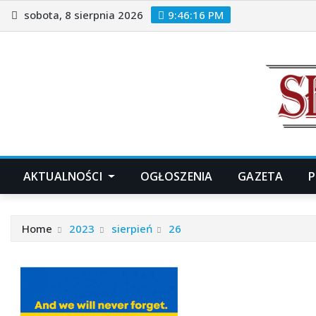
Skip
sobota, 8 sierpnia 2026
9:46:17 PM
to
content
AKTUALNOŚCI
OGŁOSZENIA
GAZETA
P
Home
2023
sierpień
26