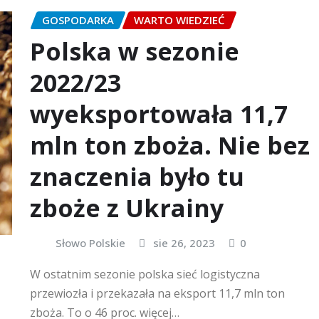
GOSPODARKA
WARTO WIEDZIEĆ
Polska w sezonie
2022/23
wyeksportowała 11,7
mln ton zboża. Nie bez
znaczenia było tu
zboże z Ukrainy
Słowo Polskie
sie 26, 2023
0
W ostatnim sezonie polska sieć logistyczna
przewiozła i przekazała na eksport 11,7 mln ton
zboża. To o 46 proc. więcej…