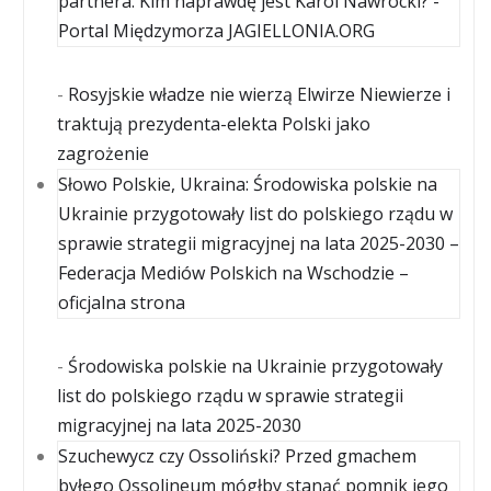
partnera. Kim naprawdę jest Karol Nawrocki? -
Portal Międzymorza JAGIELLONIA.ORG
-
Rosyjskie władze nie wierzą Elwirze Niewierze i
traktują prezydenta-elekta Polski jako
zagrożenie
Słowo Polskie, Ukraina: Środowiska polskie na
Ukrainie przygotowały list do polskiego rządu w
sprawie strategii migracyjnej na lata 2025-2030 –
Federacja Mediów Polskich na Wschodzie –
oficjalna strona
-
Środowiska polskie na Ukrainie przygotowały
list do polskiego rządu w sprawie strategii
migracyjnej na lata 2025-2030
Szuchewycz czy Ossoliński? Przed gmachem
byłego Ossolineum mógłby stanąć pomnik jego