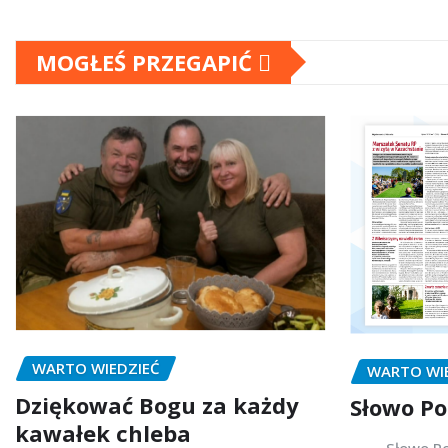
MOGŁEŚ PRZEGAPIĆ
WARTO WIEDZIEĆ
WARTO WI
Dziękować Bogu za każdy
Słowo Po
kawałek chleba