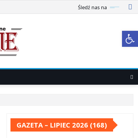
Śledź nas na
Ot
GAZETA – LIPIEC 2026 (168)