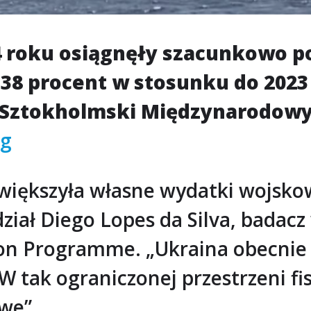
4 roku osiągnęły szacunkowo p
o 38 procent w stosunku do 2023
ał Sztokholmski Międzynarodow
rg
zwiększyła własne wydatki wojsko
ał Diego Lopes da Silva, badacz 
on Programme. „Ukraina obecnie 
tak ograniczonej przestrzeni fis
we”.