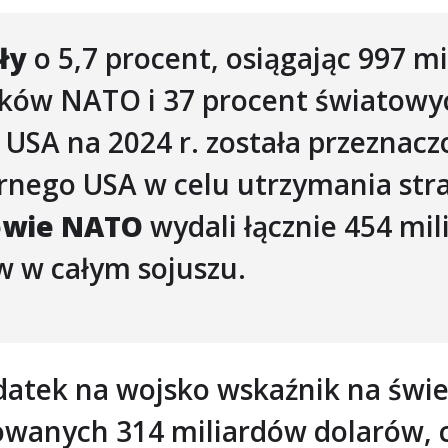
ły
o 5,7 procent, osiągając 997 m
tków NATO i 37 procent światow
 USA na 2024 r. została przeznac
rnego USA w celu utrzymania stra
owie NATO
wydali łącznie 454 mil
 w całym sojuszu.
ydatek na wojsko wskaźnik na świe
owanych 314 miliardów dolarów, 