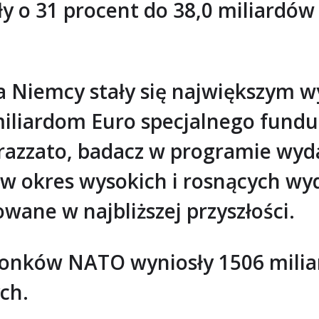
y o 31 procent do 38,0 miliardów 
ia Niemcy stały się największym 
 miliardom Euro specjalnego fun
carazzato, badacz w programie wy
a w okres wysokich i rosnących w
ne w najbliższej przyszłości.
onków NATO wyniosły 1506 miliar
ch.