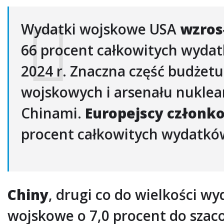
Wydatki wojskowe USA
wzros
66 procent całkowitych wyda
2024 r. Znaczna część budżetu
wojskowych i arsenału nuklea
Chinami.
Europejscy członk
procent całkowitych wydatków
Chiny
, drugi co do wielkości w
wojskowe o 7,0 procent do szac