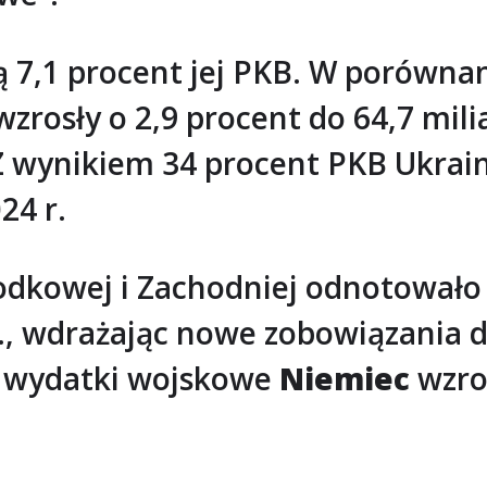
ą 7,1 procent jej PKB. W porówna
zrosły o 2,9 procent do 64,7 mi
 wynikiem 34 procent PKB Ukrain
24 r.
rodkowej i Zachodniej odnotował
, wdrażając nowe zobowiązania d
k wydatki wojskowe
Niemiec
wzros