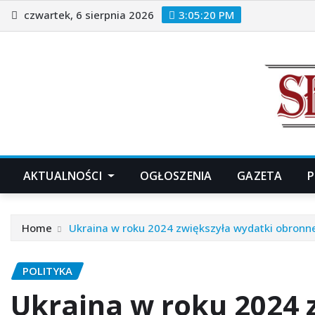
Skip
czwartek, 6 sierpnia 2026
3:05:22 PM
to
content
AKTUALNOŚCI
OGŁOSZENIA
GAZETA
P
Home
Ukraina w roku 2024 zwiększyła wydatki obronne
POLITYKA
Ukraina w roku 2024 