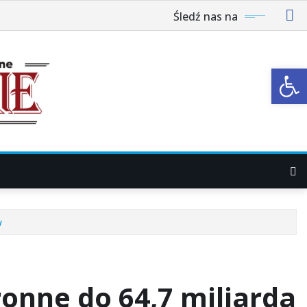
Śledź nas na
Ot
w
onne do 64,7 miliarda