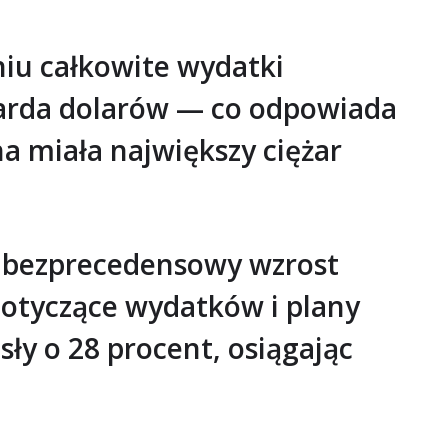
niu całkowite wydatki
liarda dolarów — co odpowiada
a miała największy ciężar
o bezprecedensowy wzrost
otyczące wydatków i plany
ły o 28 procent, osiągając