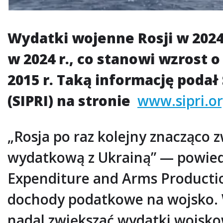
Wydatki wojenne Rosji w 202
w 2024 r., co stanowi wzrost 
2015 r. Taką informację pod
(SIPRI) na stronie
www.sipri.o
„Rosja po raz kolejny znacząco 
wydatkową z Ukrainą” — powiedzi
Expenditure and Arms Producti
dochody podatkowe na wojsko. W 
nadal zwiększać wydatki wojsko