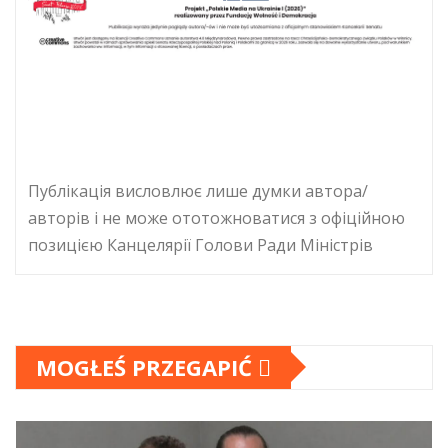
Публікація висловлює лише думки автора/
авторів і не може ототожноватися з офіційною
позицією Канцелярії Голови Ради Міністрів
MOGŁEŚ PRZEGAPIĆ