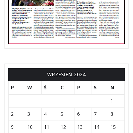
WRZESIEŃ 2024
P
W
Ś
C
P
S
N
1
2
3
4
5
6
7
8
9
10
11
12
13
14
15