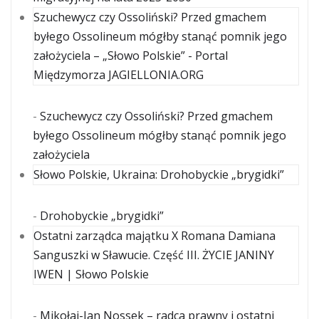
Szuchewycz czy Ossoliński? Przed gmachem
byłego Ossolineum mógłby stanąć pomnik jego
założyciela – „Słowo Polskie” - Portal
Międzymorza JAGIELLONIA.ORG
-
Szuchewycz czy Ossoliński? Przed gmachem
byłego Ossolineum mógłby stanąć pomnik jego
założyciela
Słowo Polskie, Ukraina: Drohobyckie „brygidki”
-
Drohobyckie „brygidki”
Ostatni zarządca majątku X Romana Damiana
Sanguszki w Sławucie. Część III. ŻYCIE JANINY
IWEN | Słowo Polskie
-
Mikołaj-Jan Nossek – radca prawny i ostatni