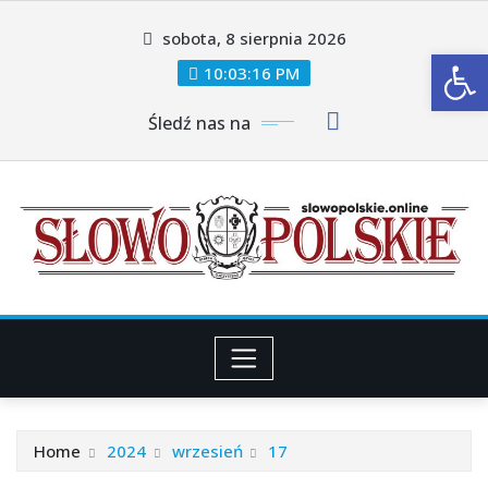
Skip
sobota, 8 sierpnia 2026
to
Ot
content
10:03:17 PM
Śledź nas na
Home
2024
wrzesień
17