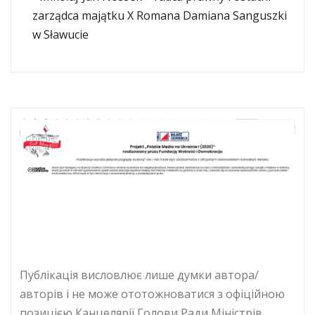
zarządca majątku X Romana Damiana Sanguszki
w Sławucie
Публікація висловлює лише думки автора/
авторів і не може ототожноватися з офіційною
позицією Канцелярії Голови Ради Міністрів