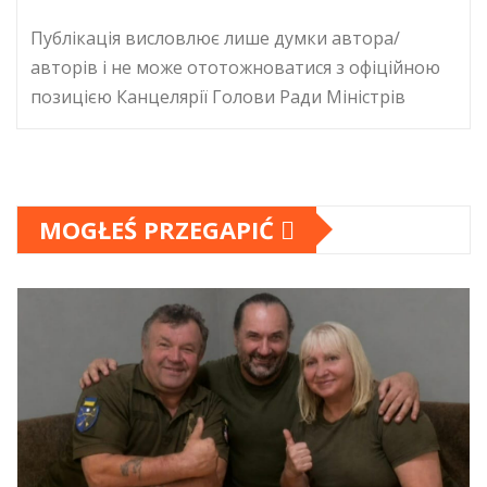
Публікація висловлює лише думки автора/
авторів і не може ототожноватися з офіційною
позицією Канцелярії Голови Ради Міністрів
MOGŁEŚ PRZEGAPIĆ