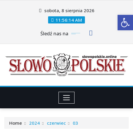
Skip
sobota, 8 sierpnia 2026
to
Ot
content
11:56:15 AM
Śledź nas na
Home
2024
czerwiec
03