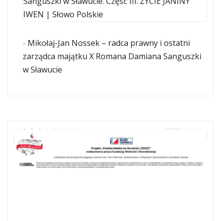
Sanguszki w Sławucie. Część III. ŻYCIE JANINY
IWEN | Słowo Polskie
-
Mikołaj-Jan Nossek – radca prawny i ostatni
zarządca majątku X Romana Damiana Sanguszki
w Sławucie