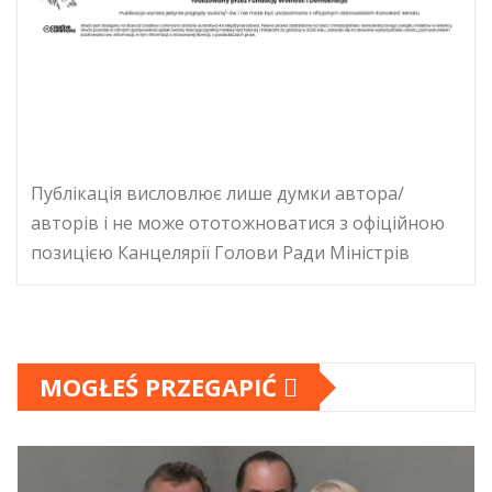
Публікація висловлює лише думки автора/
авторів і не може ототожноватися з офіційною
позицією Канцелярії Голови Ради Міністрів
MOGŁEŚ PRZEGAPIĆ