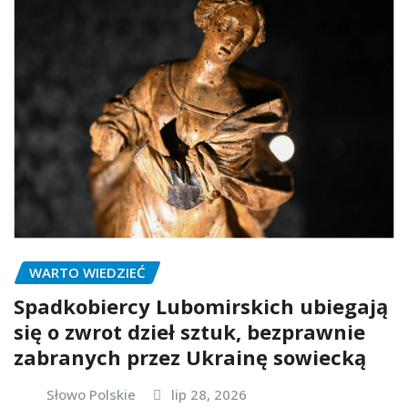
WARTO WIEDZIEĆ
Spadkobiercy Lubomirskich ubiegają
się o zwrot dzieł sztuk, bezprawnie
zabranych przez Ukrainę sowiecką
Słowo Polskie
lip 28, 2026