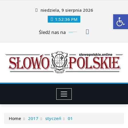
Skip
niedziela, 9 sierpnia 2026
to
Ot
content
1:52:37 PM
Śledź nas na
Home
2017
styczeń
01