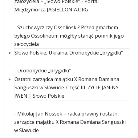
założyciela – „Słowo Polskie” - Portal
Międzymorza JAGIELLONIA.ORG
-
Szuchewycz czy Ossoliński? Przed gmachem
byłego Ossolineum mógłby stanąć pomnik jego
założyciela
Słowo Polskie, Ukraina: Drohobyckie „brygidki”
-
Drohobyckie „brygidki”
Ostatni zarządca majątku X Romana Damiana
Sanguszki w Sławucie. Część III. ŻYCIE JANINY
IWEN | Słowo Polskie
-
Mikołaj-Jan Nossek – radca prawny i ostatni
zarządca majątku X Romana Damiana Sanguszki
w Sławucie