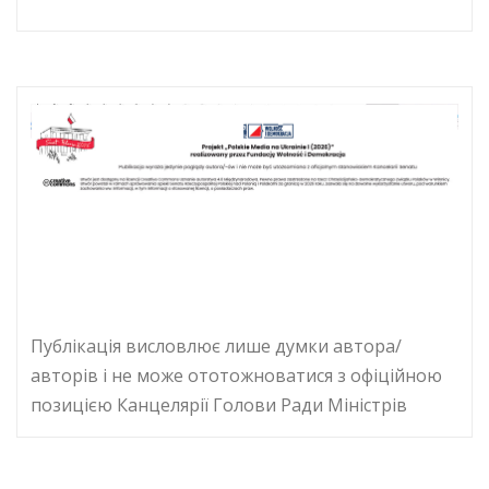
Публікація висловлює лише думки автора/
авторів і не може ототожноватися з офіційною
позицією Канцелярії Голови Ради Міністрів