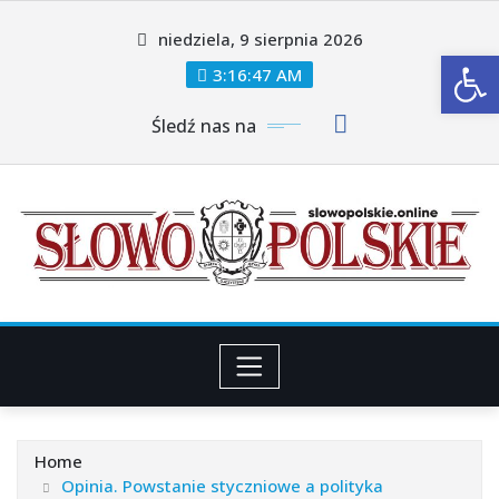
Skip
niedziela, 9 sierpnia 2026
to
Ot
content
3:16:48 AM
Śledź nas na
Home
Opinia. Powstanie styczniowe a polityka