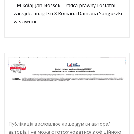
-
Mikołaj-Jan Nossek – radca prawny i ostatni
zarządca majątku X Romana Damiana Sanguszki
w Sławucie
Публікація висловлює лише думки автора/
авторів і не може ототожноватися з офіційною