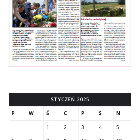
STYCZEŃ 2025
P
W
Ś
C
P
S
N
1
2
3
4
5