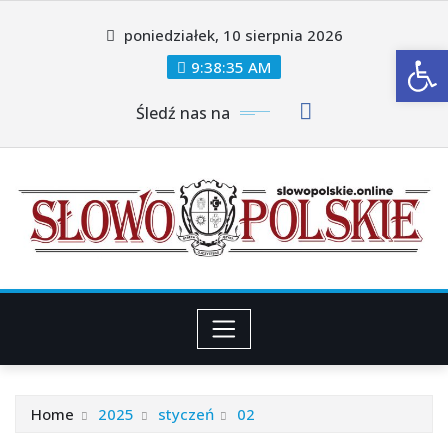
Skip
poniedziałek, 10 sierpnia 2026
to
Ot
content
9:38:36 AM
Śledź nas na
Home
2025
styczeń
02