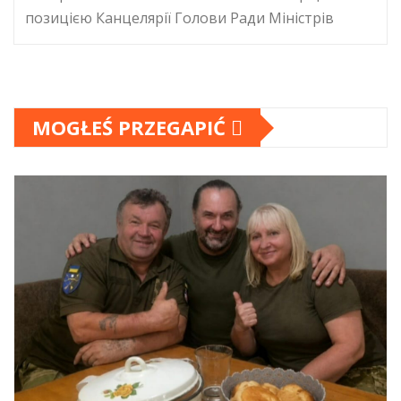
позицією Канцелярії Голови Ради Міністрів
MOGŁEŚ PRZEGAPIĆ