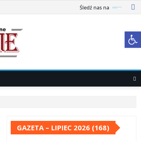
Śledź nas na
Ot
GAZETA – LIPIEC 2026 (168)