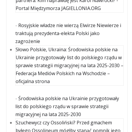
partnera. Kim naprawdę jest Karol Nawrocki? -
Portal Międzymorza JAGIELLONIA.ORG
-
Rosyjskie władze nie wierzą Elwirze Niewierze i
traktują prezydenta-elekta Polski jako
zagrożenie
Słowo Polskie, Ukraina: Środowiska polskie na
Ukrainie przygotowały list do polskiego rządu w
sprawie strategii migracyjnej na lata 2025-2030 –
Federacja Mediów Polskich na Wschodzie –
oficjalna strona
-
Środowiska polskie na Ukrainie przygotowały
list do polskiego rządu w sprawie strategii
migracyjnej na lata 2025-2030
Szuchewycz czy Ossoliński? Przed gmachem
byłego Ossolineum mógłby stanąć pomnik jego