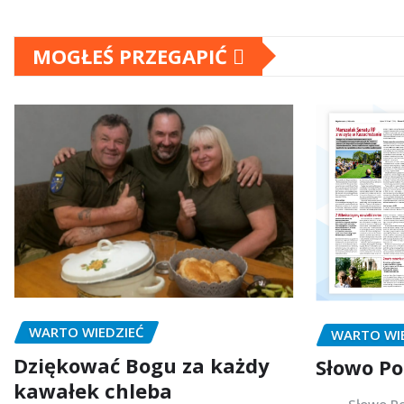
MOGŁEŚ PRZEGAPIĆ
WARTO WIEDZIEĆ
WARTO WI
Dziękować Bogu za każdy
Słowo Po
kawałek chleba