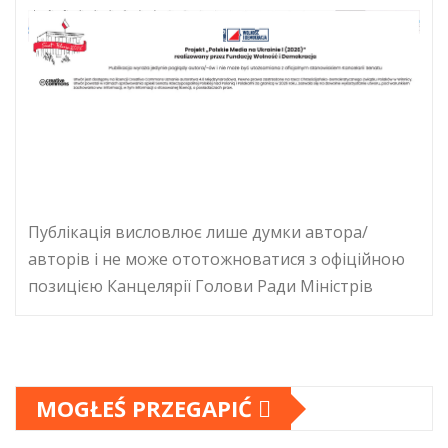
Публікація висловлює лише думки автора/
авторів і не може ототожноватися з офіційною
позицією Канцелярії Голови Ради Міністрів
MOGŁEŚ PRZEGAPIĆ