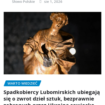
Słowo Polskie
sie 1, 2026
WARTO WIEDZIEĆ
Spadkobiercy Lubomirskich ubiegają
się o zwrot dzieł sztuk, bezprawnie
zabranych przez Ukrainę sowiecką