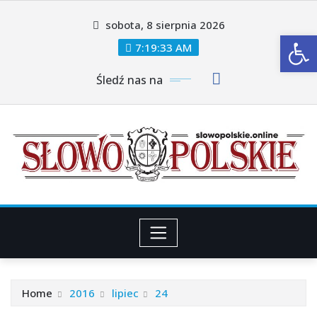
Skip
sobota, 8 sierpnia 2026
to
Ot
content
7:19:35 AM
Śledź nas na
Home
2016
lipiec
24