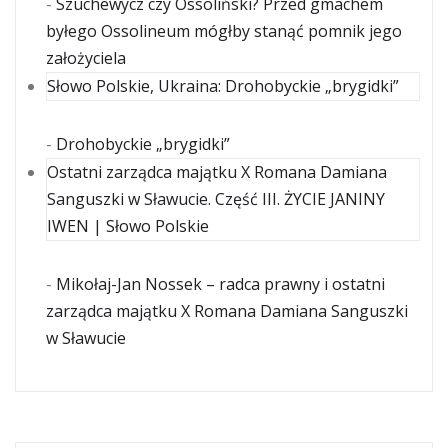
-
Szuchewycz czy Ossoliński? Przed gmachem
byłego Ossolineum mógłby stanąć pomnik jego
założyciela
Słowo Polskie, Ukraina: Drohobyckie „brygidki”
-
Drohobyckie „brygidki”
Ostatni zarządca majątku X Romana Damiana
Sanguszki w Sławucie. Część III. ŻYCIE JANINY
IWEN | Słowo Polskie
-
Mikołaj-Jan Nossek – radca prawny i ostatni
zarządca majątku X Romana Damiana Sanguszki
w Sławucie