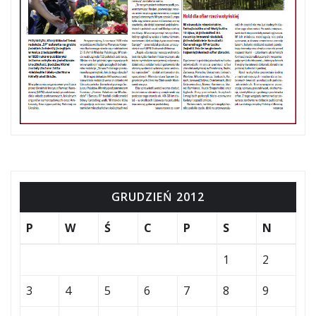
GRUDZIEŃ 2012
P
W
Ś
C
P
S
N
1
2
3
4
5
6
7
8
9