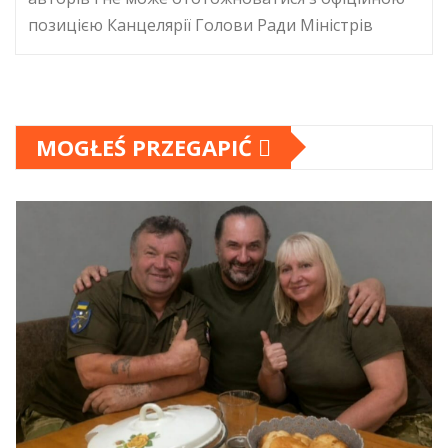
позицією Канцелярії Голови Ради Міністрів
MOGŁEŚ PRZEGAPIĆ