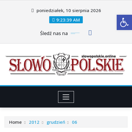
Skip
poniedziałek, 10 sierpnia 2026
to
Ot
content
9:23:40 AM
Śledź nas na
Home
2012
grudzień
06