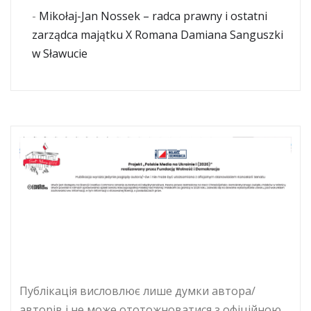
-
Mikołaj-Jan Nossek – radca prawny i ostatni
zarządca majątku X Romana Damiana Sanguszki
w Sławucie
Публікація висловлює лише думки автора/
авторів і не може ототожноватися з офіційною